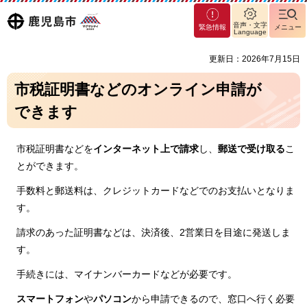
マグ
鹿児島
音声・文字
緊急情報
メニュー
マシ
Language
ティ
市
更新日：2026年7月15日
鹿児
島市
市税証明書などのオンライン申請が
できます
市税証明書などを
インターネット上で請求
し、
郵送で受け取る
こ
とができます。
手数料と郵送料は、クレジットカードなどでのお支払いとなりま
す。
請求のあった証明書などは、決済後、2営業日を目途に発送しま
す。
手続きには、マイナンバーカードなどが必要です。
スマートフォン
や
パソコン
から申請できるので、窓口へ行く必要