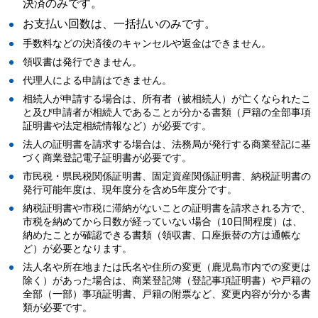
決済のみです。
お支払い回数は、一括払いのみです。
手数料などの決済後のキャンセルや返金はできません。
領収書は発行できません。
代理人による申請はできません。
相続人が申請する場合は、所有者（被相続人）が亡くなられたこ
と及び申請者が相続人であることが分かる書類（戸籍の全部事項
証明書や法定相続情報など）が必要です。
法人の証明書を請求する場合は、法務局が発行する商業登記に基
づく商業登記電子証明書が必要です。
市民税・県民税関係証明書、固定資産関係証明書、納税証明書の
発行可能年度は、現年度分を含め5年度分です。
納税証明書や市税に滞納がないことの証明書を請求される方で、
市税を納めてから日数が経っていない場合（10日間程度）は、
納めたことが確認できる書類（領収書、口座振替の方は通帳な
ど）が必要となります。
法人名や所在地または氏名や住所の変更（鹿児島市内での変更は
除く）があった場合は、商業登記簿（登記事項証明書）や戸籍の
全部（一部）事項証明書、戸籍の附票など、変更内容が分かる書
類が必要です。