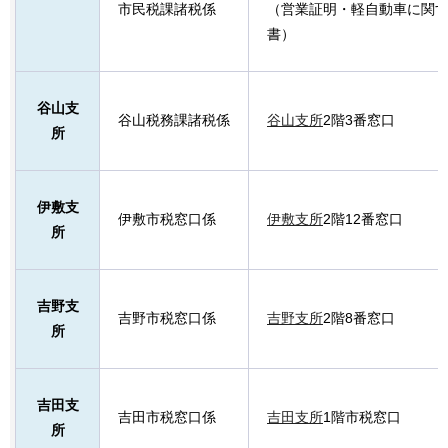
市民税課諸税係
（営業証明・軽自動車に関
書）
谷山支
谷山税務課諸税係
谷山支所
2階3番窓口
所
伊敷支
伊敷市税窓口係
伊敷支所
2階12番窓口
所
吉野支
吉野市税窓口係
吉野支所
2階8番窓口
所
吉田支
吉田市税窓口係
吉田支所
1階市税窓口
所