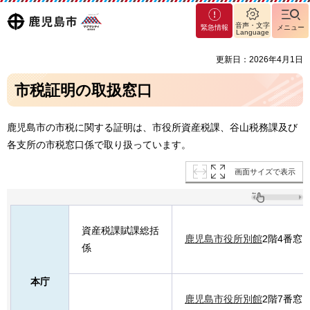
マグ
鹿児島
音声・文字
緊急情報
メニュー
マシ
Language
ティ
市
更新日：2026年4月1日
鹿児
島市
市税証明の取扱窓口
鹿児島市の市税に関する証明は、市役所資産税課、谷山税務課及び
各支所の市税窓口係で取り扱っています。
画面サイズで表示
資産税課賦課総括
鹿児島市役所別館
2階4番窓
係
本庁
鹿児島市役所別館
2階7番窓