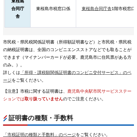
東桜島
合同庁
東桜島市税窓口係
東桜島合同庁舎
1階市税窓口
舎
市民税・県民税関係証明書（所得額証明書など）と市民税・県民税
の納税証明書は、全国のコンビニエンスストアなどでも取ることが
できます（マイナンバーカードが必要。鹿児島市に住民票がある方
のみ。）。
詳しくは
「所得・課税額関係証明書のコンビニ交付サービス」のペ
ージ
をご覧ください。
【注意】市税に関する証明書は、
鹿児島中央駅市民サービスステー
ションでは
取り扱っていません
のでご注意ください。
証明書の種類・手数料
「市税証明の種類と手数料」のページ
をご覧ください。