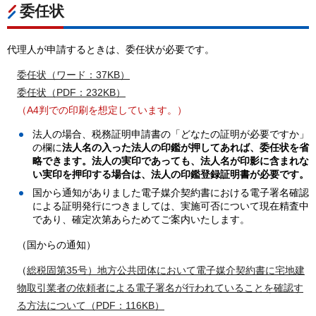
委任状
代理人が申請するときは、委任状が必要です。
委任状（ワード：37KB）
委任状（PDF：232KB）
（A4判での印刷を想定しています。）
法人の場合、税務証明申請書の「どなたの証明が必要ですか」
の欄に
法人名の入った法人の印鑑が押してあれば、委任状を省
略できます。法人の実印であっても、法人名が印影に含まれな
い実印を押印する場合は、法人の印鑑登録証明書が必要です。
国から通知がありました電子媒介契約書における電子署名確認
による証明発行につきましては、実施可否について現在精査中
であり、確定次第あらためてご案内いたします。
（国からの通知）
（
総税固第35号）地方公共団体において電子媒介契約書に宅地建
物取引業者の依頼者による電子署名が行われていることを確認す
る方法について（PDF：116KB）