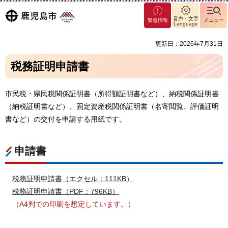
マグ
鹿児島
音声・文字
緊急情報
メニュー
マシ
Language
ティ
市
更新日：2026年7月31日
鹿児
島市
税務証明申請書
市民税・県民税関係証明書（所得額証明書など）、納税関係証明書
（納税証明書など）、固定資産税関係証明書（名寄閲覧、評価証明
書など）の交付を申請する用紙です。
申請書
税務証明申請書（エクセル：111KB）
税務証明申請書（PDF：796KB）
（A4判での印刷を想定しています。）