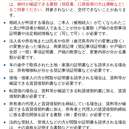
は、納付が確認できる書類（領収書、口座振替の方は通帳など）
をご持参ください。
持参されないと、交付できないことがありま
す。
相続人が申請する場合は、ご本人（被相続人）が亡くなられたこ
と及び申請者が相続人であることが分かる書類（戸籍の全部事項
証明書や法定相続情報など（写しで可））が必要です。
法人名や所在地または氏名や住所（鹿児島市内での変更は除く）
の変更があった場合は、商業登記簿（登記事項証明書）や戸籍の
全部（一部）事項証明書、戸籍の附票など、変更内容が分かる書
類が必要です。
年の途中で取得された土地・家屋の証明書などを請求される場合
は、所有権移転が分かる登記事項証明書などが必要です。
借地・借家人の方が閲覧や証明書を請求される場合は、賃料等が
確認できる賃貸借契約書などが必要です。
転貸借の場合は、賃料等が確認できる転貸借契約書に加え、賃貸
借契約書が必要です。
所有者の代理人と賃貸借契約を締結している場合は、賃料等が確
認できる賃貸借契約書に加え、所有者と代理人の賃貸借契約締結
に係る委任関係を証する書類（例：委任状）が必要です。
法的な管財人、管理人などの方が閲覧や証明書を請求される場合
は、その資格を証明する書類などが必要です。