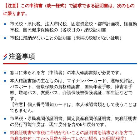
【注意】この申請書（統一様式）で請求できる証明書は、次のもの
に限ります。
市民税・県民税、法人市民税、固定資産税・都市計画税、軽自動
車税、国民健康保険税の（各税目の）納税証明書
市税に滞納がないことの証明書（未納の税額がない証明）
注意事項
窓口に来られる方（申請者）の本人確認書類が必要です。
本人確認書類の主なものは、マイナンバーカード、運転免許証、
パスポート、健康保険の資格確認書、国民年金手帳、障害者手
帳、敬老パス、友愛パス、介護保険被保険者証、学生証などで
す。
【注意】個人番号通知カードは、本人確認書類として使うことは
できません。
市民税・県民税関係証明書、固定資産税関係証明書、納税証明書
の発行可能年度は、現年度分を含め5年度分です。
納税証明書や市税に滞納がないことの証明書を請求される方で、
市税を納付してから日数が経っていない場合（10日間程度）