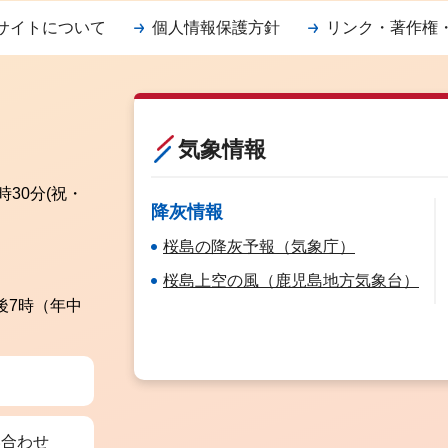
サイトについて
個人情報保護方針
リンク・著作権
気象情報
時30分
(祝・
降灰情報
桜島の降灰予報（気象庁）
桜島上空の風（鹿児島地方気象台）
後7時（年中
い合わせ