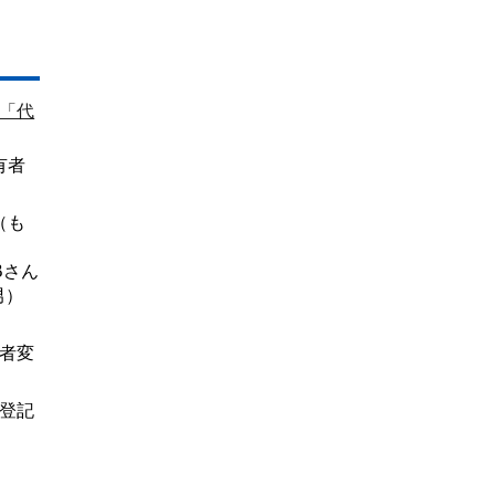
「代
有者
（も
Bさん
男）
者変
登記