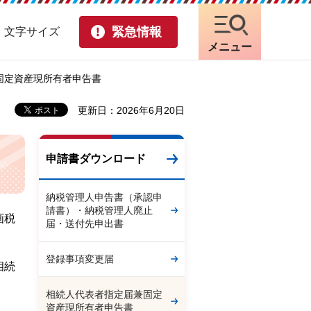
緊急情報
・文字サイズ
メニュー
固定資産現所有者申告書
更新日：2026年6月20日
申請書ダウンロード
納税管理人申告書（承認申
請書）・納税管理人廃止
画税
届・送付先申出書
登録事項変更届
相続
相続人代表者指定届兼固定
資産現所有者申告書