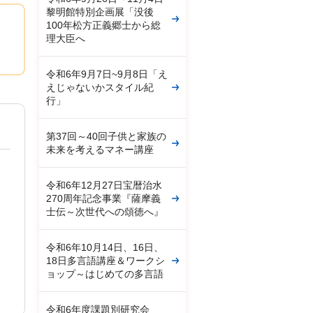
黎明館特別企画展「没後
100年松方正義郷士から総
理大臣へ
令和6年9月7日~9月8日「え
えじゃないかスタイル紀
行」
第37回～40回子供と家族の
未来を考えるマネー講座
令和6年12月27日宝暦治水
270周年記念事業『薩摩義
士伝～次世代への頌徳へ』
令和6年10月14日、16日、
18日多言語講座＆ワークシ
ョップ～はじめての多言語
令和6年度課題別研究会