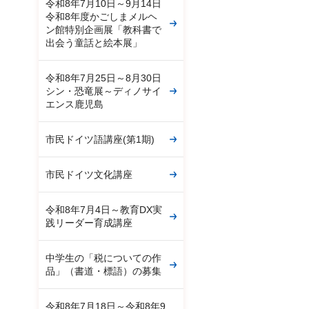
令和8年7月10日～9月14日
令和8年度かごしまメルヘ
ン館特別企画展「教科書で
出会う童話と絵本展」
令和8年7月25日～8月30日
シン・恐竜展～ディノサイ
エンス鹿児島
市民ドイツ語講座(第1期)
市民ドイツ文化講座
令和8年7月4日～教育DX実
践リーダー育成講座
中学生の「税についての作
品」（書道・標語）の募集
令和8年7月18日～令和8年9