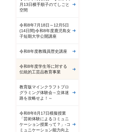
月13日横手順子のてしごと
空間
令和8年7月18日～12月5日
(14日間)令和8年度鹿児島女
子短期大学公開講座
令和8年度教職員歴史講座
令和8年度学生等に対する
伝統的工芸品教育事業
教育版マインクラフトプロ
グラミング体験会～立体迷
路を攻略せよ！～
令和8年8月17日模擬授業
「芸術体験によるコミュニ
ケーション授業って？」-コ
ミュニケーション能力向上