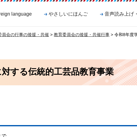
reign language
やさしいにほんご
音声読み上げ
委員会の行事の後援・共催
>
教育委員会の後援・共催行事
> 令和8年
に対する伝統的工芸品教育事業
まで