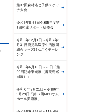
第37回森林浴と子供スケッ
チ大会
令和5年8月3日令和5年度第
1回発達サポート研修会
令和6年12月1日～令和7年1
月31日鹿児島医療生活協同
組合キッズけんこうチャレ
チ
ンジ
令和6年6月13日～23日「第
90回記念東光展（鹿児島巡
回展）」
令和６年9月21日～令和6年
9月29日「第37回MBCサム
ホール美術展」
令和6年9月26日～11月4日