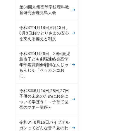
第64回九州高等学校理科教
育研究会鹿児島大会
令和8年4月18日,6月13日、
8月8日おひとりさまの安心
を支える備えと制度
令和8年4月26日、29日鹿児
島市子ども劇場連絡会高学
年部鑑賞例会劇団なんじゃ
もんじゃ「ベッカンコお
に」
令和8年6月24日,25日,27日
子供の未来のためにお金に
ついて学ぼう！～子育て世
帯のマネー講座～
令和8年8月16日パイプオル
ガンってどんな音？夏のわ