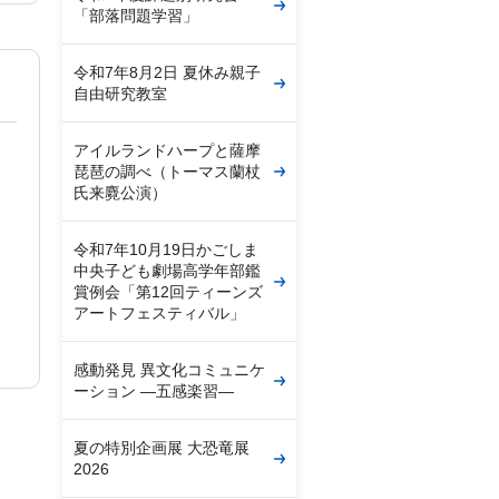
「部落問題学習」
令和7年8月2日 夏休み親子
自由研究教室
アイルランドハープと薩摩
琵琶の調べ（トーマス蘭杖
氏来麑公演）
令和7年10月19日かごしま
中央子ども劇場高学年部鑑
賞例会「第12回ティーンズ
アートフェスティバル」
感動発見 異文化コミュニケ
ーション ―五感楽習―
夏の特別企画展 大恐竜展
2026