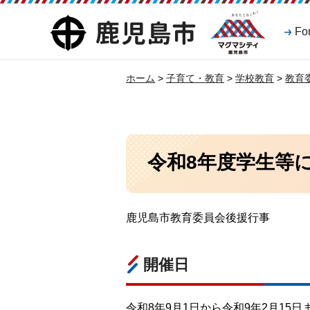
マグマシティ
鹿児島市
Fo
鹿児島市
ホーム
>
子育て・教育
>
学校教育
>
教育
令和8年度学生等
鹿児島市教育委員会後援行事
開催日
令和8年9月1日から令和9年2月15日