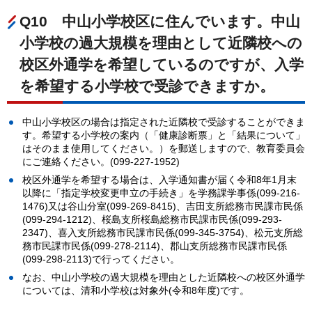
Q10
中
山小学校区に住んでいます。中山
小学校の過大規模を理由として近隣校への
校区外通学を希望しているのですが、入学
を希望する小学校で受診できますか。
中山小学校区の場合は指定された近隣校で受診することができま
す。希望する小学校の案内（「健康診断票」と「結果について」
はそのまま使用してください。）を郵送しますので、教育委員会
にご連絡ください。(099-227-1952)
校区外通学を希望する場合は、入学通知書が届く令和8年1月末
以降に「指定学校変更申立の手続き」を学務課学事係(099-216-
1476)又は谷山分室(099-269-8415)、吉田支所総務市民課市民係
(099-294-1212)、桜島支所桜島総務市民課市民係(099-293-
2347)、喜入支所総務市民課市民係(099-345-3754)、松元支所総
務市民課市民係(099-278-2114)、郡山支所総務市民課市民係
(099-298-2113)で行ってください。
なお、中山小学校の過大規模を理由とした近隣校への校区外通学
については、清和小学校は対象外(令和8年度)です。