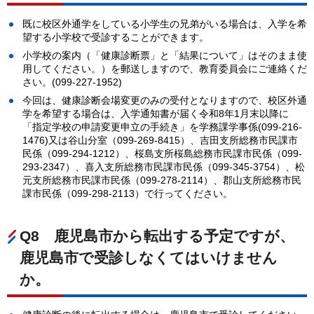
既に校区外通学をしている小学生の兄弟がいる場合は、入学を希
望する小学校で受診することができます。
小学校の案内（「健康診断票」と「結果について」はそのまま使
用してください。）を郵送しますので、教育委員会にご連絡くだ
さい。(099-227-1952)
今回は、健康診断会場変更のみの受付となりますので、校区外通
学を希望する場合は、入学通知書が届く令和8年1月末以降に
「指定学校の申請変更申立の手続き」を学務課学事係(099-216-
1476)又は谷山分室（099-269-8415）、吉田支所総務市民課市
民係（099-294-1212）、桜島支所桜島総務市民課市民係（099-
293-2347）、喜入支所総務市民課市民係（099-345-3754）、松
元支所総務市民課市民係（099-278-2114）、郡山支所総務市民
課市民係（099-298-2113）で行ってください。
Q8
鹿
児島市から転出する予定ですが、
鹿児島市で受診しなくてはいけません
か。