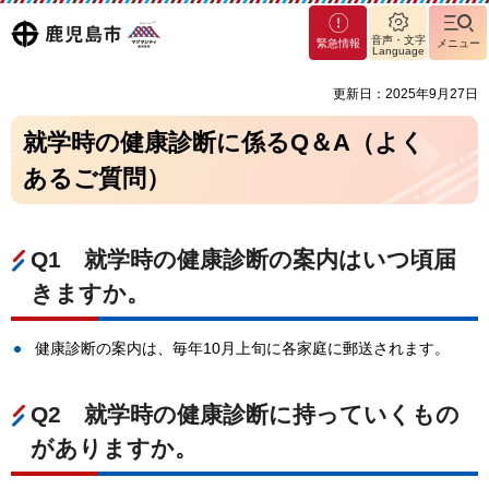
マグ
鹿児島
音声・文字
緊急情報
メニュー
マシ
Language
ティ
市
更新日：2025年9月27日
鹿児
島市
就学時の健康診断に係るQ＆A（よく
あるご質問）
Q1
就
学時の健康診断の案内はいつ頃届
きますか。
健康診断の案内は、毎年10月上旬に各家庭に郵送されます。
Q2
就
学時の健康診断に持っていくもの
がありますか。