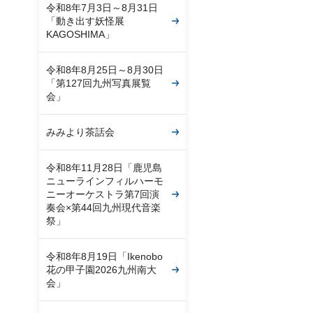
令和8年7月3日～8月31日
「動き出す妖怪展
KAGOSHIMA」
令和8年8月25日～8月30日
「第127回九州写真展覧
会」
みみより茶話会
令和8年11月28日「鹿児島
ニューラインフィルハーモ
ニーオーケストラ第7回演
奏会×第44回九州現代音楽
祭」
令和8年8月19日「Ikenobo
花の甲子園2026九州南大
会」