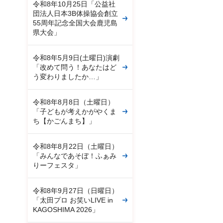
令和8年10月25日「公益社
団法人日本3B体操協会創立
55周年記念全国大会鹿児島
県大会」
令和8年5月9日(土曜日)演劇
「改めて問う！あなたはど
う変わりましたか…」
令和8年8月8日（土曜日）
「子どもが考えかがやくま
ち【かごんまち】」
令和8年8月22日（土曜日）
「みんなであそぼ！ふぁみ
りーフェスタ」
令和8年9月27日（日曜日）
「太田プロ お笑いLIVE in
KAGOSHIMA 2026」