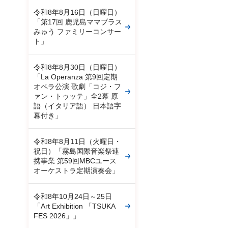
令和8年8月16日（日曜日）
「第17回 鹿児島ママブラス
みゅう ファミリーコンサー
ト」
令和8年8月30日（日曜日）
「La Operanza 第9回定期
オペラ公演 歌劇「コジ・フ
ァン・トゥッテ」全2幕 原
語（イタリア語） 日本語字
幕付き」
令和8年8月11日（火曜日・
祝日）「霧島国際音楽祭連
携事業 第59回MBCユース
オーケストラ定期演奏会」
令和8年10月24日～25日
「Art Exhibition 「TSUKA
FES 2026」」