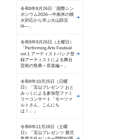
令和8年8月26日「国際シン
ポジウム2026―中南米の噴
火対応から学ぶ火山防災
III―」
令和8年9月26日（土曜日）
「Performing Arts Festival
vol.1 アーティストバンク登
録アーティストによる舞台
芸術の祭典～音楽編～」
令和8年10月25日（日曜
日）「宝山プレゼンツ おと
みっくによる参加型ファミ
リーコンサート「モーツァ
ルトさん、こんにち
は！」」
令和8年11月28日（土曜
日）「宝山プレゼンツ 鹿児
島県文化センター開館60周