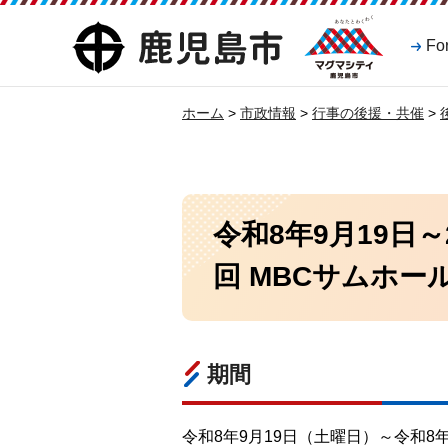
マグマシティ
鹿児島市
Fo
鹿児島市
ホーム
>
市政情報
>
行事の後援・共催
>
令和8年9月19日～
回 MBCサムホー
期間
令和8年9月19日（土曜日）～令和8