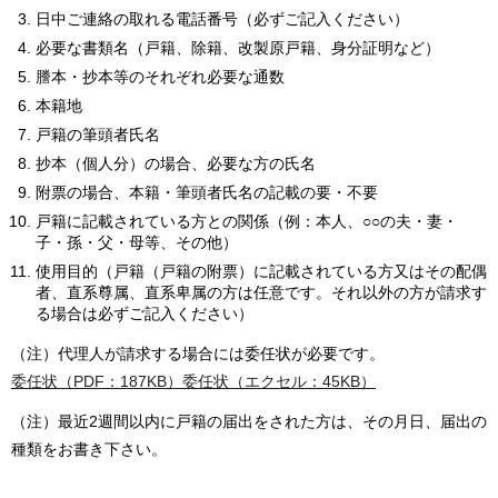
日中ご連絡の取れる電話番号（必ずご記入ください）
必要な書類名（戸籍、除籍、改製原戸籍、身分証明など）
謄本・抄本等のそれぞれ必要な通数
本籍地
戸籍の筆頭者氏名
抄本（個人分）の場合、必要な方の氏名
附票の場合、本籍・筆頭者氏名の記載の要・不要
戸籍に記載されている方との関係（例：本人、○○の夫・妻・
子・孫・父・母等、その他）
使用目的（戸籍（戸籍の附票）に記載されている方又はその配偶
者、直系尊属、直系卑属の方は任意です。それ以外の方が請求す
る場合は必ずご記入ください）
（注）代理人が請求する場合には委任状が必要です。
委任状（PDF：187KB）
委任状（エクセル：45KB）
（注）最近2週間以内に戸籍の届出をされた方は、その月日、届出の
種類をお書き下さい。