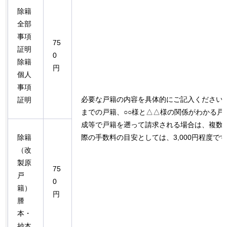
除籍
全部
事項
75
証明
0
除籍
円
個人
事項
必要な戸籍の内容を具体的にご記入ください。
証明
までの戸籍、○○様と△△様の関係がわかる戸
成等で戸籍を遡って請求される場合は、複数
除籍
際の手数料の目安としては、3,000円程度で
（改
製原
75
戸
0
籍）
円
謄
本・
抄本