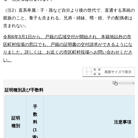
（注2）直系卑属：子・孫など自分より後の世代で、直通する系統の
親族のこと。養子も含まれる。兄弟・姉妹、甥・姪、子の配偶者は
含まれない。
令和6年3月1日から、戸籍の広域交付が開始され、本籍地以外の市
区町村役場の窓口でも、戸籍の証明書の交付請求ができるようにな
りました。詳しくは、お近くの市区町村役場へお問い合わせくださ
い。
画面サイズで表示
証明種別及び手数料
手
数
証明
料
注意事項
種別
(1
通)