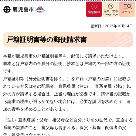
マグ
鹿児島
音声・文字
緊急情報
メニュー
マシ
Language
ティ
市
更新日：2025年10月14日
鹿児
島市
戸籍証明書等の郵便請求書
本籍が鹿児島市の戸籍証明書等を、郵便にて請求いただけます。
謄本とは戸籍内の全員分の証明、抄本とは戸籍内の一部の方の証明
です。
戸籍証明等（身分証明書を除く。）を戸籍（戸籍の附票）に記載さ
れている方又はその配偶者、直系尊属（注1）、直系卑属（注2）以
外の方が請求する場合は、正当な理由が必要です。請求書の記載か
ら請求の理由が明らかでない場合には、必要な説明を求めたり、追
加の資料を求めることがあります。
（注1）直系尊属：父母・祖父母など自分より前の世代で、直通する
系統の親族のこと。養父母も含まれる。叔父・叔母、配偶者の父
母・祖父母は含まれない。