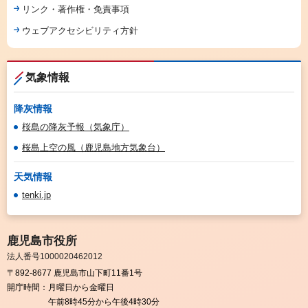
リンク・著作権・免責事項
ウェブアクセシビリティ方針
気象情報
降灰情報
桜島の降灰予報（気象庁）
桜島上空の風（鹿児島地方気象台）
天気情報
tenki.jp
鹿児島市役所
法人番号1000020462012
〒892-8677 鹿児島市山下町11番1号
開庁時間：
月曜日から金曜日
午前8時45分から午後4時30分