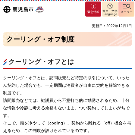
マグ
鹿児島
音声・文字
緊急情報
メニュー
マシ
Language
ティ
市
更新日：2022年12月1日
鹿児
島市
クーリング・オフ制度
クーリング・オフとは
クーリング・オフとは、訪問販売など特定の取引について、いった
ん契約した場合でも、一定期間は消費者が自由に契約を解除できる
制度です。
訪問販売などでは、勧誘員から不意打ち的に勧誘されるため、十分
な情報や冷静に考える余裕もないまま、つい契約してしまいがちで
す。
そこで、頭を冷やして（cooling）、契約から離れる（off）機会を与
えるため、この制度が設けられているのです。