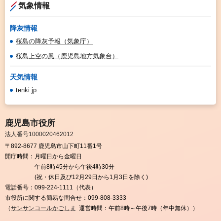
気象情報
降灰情報
桜島の降灰予報（気象庁）
桜島上空の風（鹿児島地方気象台）
天気情報
tenki.jp
鹿児島市役所
法人番号1000020462012
〒892-8677 鹿児島市山下町11番1号
開庁時間：
月曜日から金曜日
午前8時45分から午後4時30分
(祝・休日及び12月29日から1月3日を除く)
電話番号：
099-224-1111（代表）
市役所に関する簡易な問合せ：
099-808-3333
（
サンサンコールかごしま
運営時間：午前8時～午後7時（年中無休））