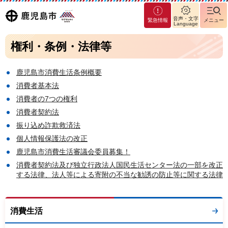
マグ
鹿児島
音声・文字
緊急情報
メニュー
マシ
Language
ティ
市
権利・条例・法律等
鹿児
島市
鹿児島市消費生活条例概要
消費者基本法
消費者の7つの権利
消費者契約法
振り込め詐欺救済法
個人情報保護法の改正
鹿児島市消費生活審議会委員募集！
消費者契約法及び独立行政法人国民生活センター法の一部を改正
する法律、法人等による寄附の不当な勧誘の防止等に関する法律
消費生活