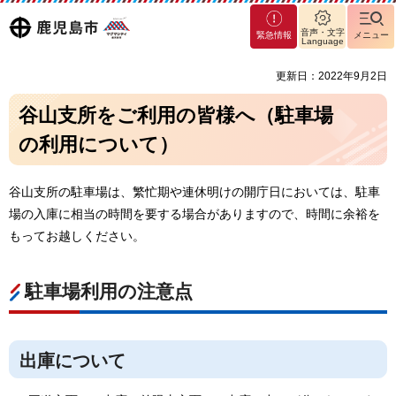
マグ
鹿児島
音声・文字
緊急情報
メニュー
マシ
Language
ティ
市
更新日：2022年9月2日
鹿児
島市
谷山支所をご利用の皆様へ（駐車場
の利用について）
谷山支所の駐車場は、繁忙期や連休明けの開庁日においては、駐車
場の入庫に相当の時間を要する場合がありますので、時間に余裕を
もってお越しください。
駐車場利用の注意点
出庫について