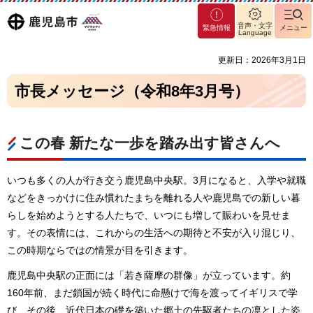
マグ
鹿児島
音声・文字
緊急情報
メニュー
マシ
Language
ティ
市
更新日：2026年3月1日
鹿児
島市
市長メッセージ（令和8年3月号）
この春 新たな一歩を踏み出す皆さんへ
いつも多くの人が行き交う鹿児島中央駅。3月になると、入学や就職
などをきっかけに住み慣れたまちを離れる人や鹿児島での新しい暮
らしを始めようとする人たちで、いつにも増して賑わいを見せま
す。その表情には、これからの生活への期待と不安が入り混じり、
この時期ならではの情景が目を引きます。
鹿児島中央駅の正面には「若き薩摩の群像」が立っています。約
160年前、まだ鎖国が続く時代に命懸けで海を渡ってイギリスで学
び、その後、近代日本の礎を築いた郷土の先駆者たちの凛とした姿