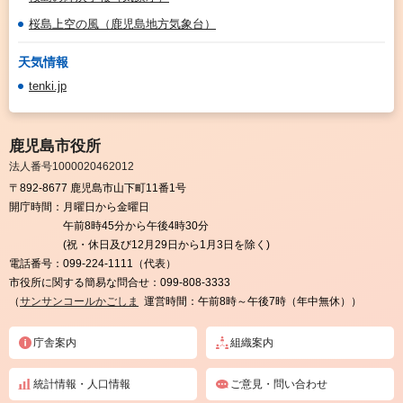
桜島上空の風（鹿児島地方気象台）
天気情報
tenki.jp
鹿児島市役所
法人番号1000020462012
〒892-8677 鹿児島市山下町11番1号
開庁時間：
月曜日から金曜日
午前8時45分から午後4時30分
(祝・休日及び12月29日から1月3日を除く)
電話番号：
099-224-1111（代表）
市役所に関する簡易な問合せ：
099-808-3333
（
サンサンコールかごしま
運営時間：午前8時～午後7時（年中無休））
庁舎案内
組織案内
統計情報・人口情報
ご意見・問い合わせ