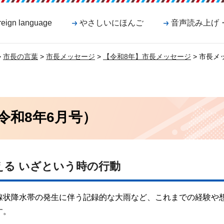
reign language
やさしいにほんご
音声読み上げ
>
市長の言葉
>
市長メッセージ
>
【令和8年】市長メッセージ
> 市長メ
令和8年6月号）
る いざという時の行動
線状降水帯の発生に伴う記録的な大雨など、これまでの経験や
す。