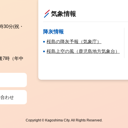
気象情報
時30分
(祝・
降灰情報
桜島の降灰予報（気象庁）
桜島上空の風（鹿児島地方気象台）
後7時（年中
い合わせ
Copyright © Kagoshima City. All Rights Reserved.