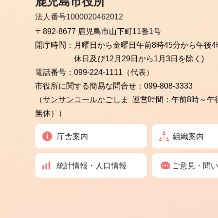
鹿児島市役所
法人番号1000020462012
〒892-8677 鹿児島市山下町11番1号
開庁時間：
月曜日から金曜日
午前8時45分から午後4
休日及び12月29日から1月3日を除く)
電話番号：
099-224-1111（代表）
市役所に関する簡易な問合せ：
099-808-3333
（
サンサンコールかごしま
運営時間：午前8時～午
無休））
庁舎案内
組織案内
統計情報・人口情報
ご意見・問