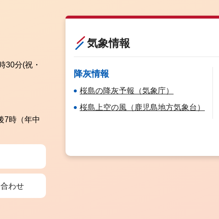
気象情報
時30分
(祝・
降灰情報
桜島の降灰予報（気象庁）
桜島上空の風（鹿児島地方気象台）
後7時（年中
い合わせ