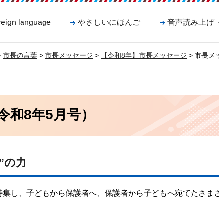
reign language
やさしいにほんご
音声読み上げ
>
市長の言葉
>
市長メッセージ
>
【令和8年】市長メッセージ
> 市長メ
令和8年5月号）
”の力
特集し、子どもから保護者へ、保護者から子どもへ宛てたさま