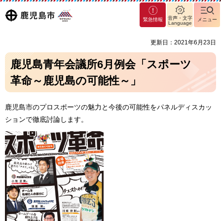
マグ
鹿児島
音声・文字
緊急情報
メニュー
マシ
Language
ティ
市
更新日：2021年6月23日
鹿児
島市
鹿児島青年会議所6月例会「スポーツ
革命～鹿児島の可能性～」
鹿児島市のプロスポーツの魅力と今後の可能性をパネルディスカッ
ションで徹底討論します。