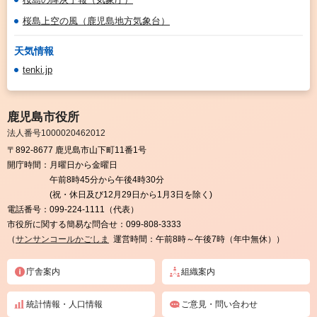
桜島上空の風（鹿児島地方気象台）
天気情報
tenki.jp
鹿児島市役所
法人番号1000020462012
〒892-8677 鹿児島市山下町11番1号
開庁時間：
月曜日から金曜日
午前8時45分から午後4時30分
(祝・休日及び12月29日から1月3日を除く)
電話番号：
099-224-1111（代表）
市役所に関する簡易な問合せ：
099-808-3333
（
サンサンコールかごしま
運営時間：午前8時～午後7時（年中無休））
庁舎案内
組織案内
統計情報・人口情報
ご意見・問い合わせ