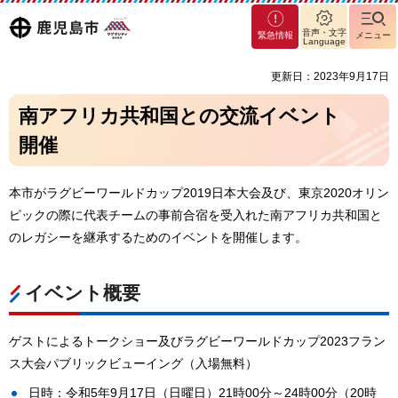
マグ
鹿児島
音声・文字
緊急情報
メニュー
マシ
Language
ティ
市
更新日：2023年9月17日
鹿児
島市
南アフリカ共和国との交流イベント
開催
本市がラグビーワールドカップ2019日本大会及び、東京2020オリン
ピックの際に代表チームの事前合宿を受入れた南アフリカ共和国と
のレガシーを継承するためのイベントを開催します。
イベント概要
ゲストによるトークショー及びラグビーワールドカップ2023フラン
ス大会パブリックビューイング（入場無料）
日時：令和5年9月17日（日曜日）21時00分～24時00分（20時