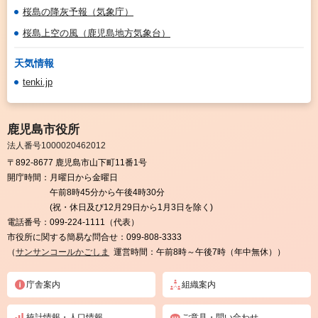
桜島の降灰予報（気象庁）
桜島上空の風（鹿児島地方気象台）
天気情報
tenki.jp
鹿児島市役所
法人番号1000020462012
〒892-8677 鹿児島市山下町11番1号
開庁時間：
月曜日から金曜日
午前8時45分から午後4時30分
(祝・休日及び12月29日から1月3日を除く)
電話番号：
099-224-1111（代表）
市役所に関する簡易な問合せ：
099-808-3333
（
サンサンコールかごしま
運営時間：午前8時～午後7時（年中無休））
庁舎案内
組織案内
統計情報・人口情報
ご意見・問い合わせ