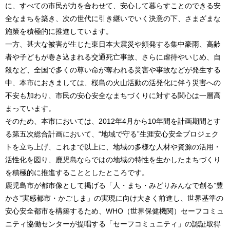
に、すべての市民が力を合わせて、安心して暮らすことのできる安
全なまちを築き、次の世代に引き継いでいく決意の下、さまざまな
施策を積極的に推進しています。
一方、甚大な被害が生じた東日本大震災や頻発する集中豪雨、高齢
者や子どもが巻き込まれる交通死亡事故、さらに虐待やいじめ、自
殺など、全国で多くの尊い命が奪われる災害や事故などが発生する
中、本市におきましては、桜島の火山活動の活発化に伴う災害への
不安も加わり、市民の安心安全なまちづくりに対する関心は一層高
まっています。
そのため、本市においては、2012年4月から10年間を計画期間とす
る第五次総合計画において、“地域で守る”生涯安心安全プロジェク
トを立ち上げ、これまで以上に、地域の多様な人材や資源の活用・
活性化を図り、鹿児島ならではの地域の特性を生かしたまちづくり
を積極的に推進することとしたところです。
鹿児島市が都市像として掲げる「人・まち・みどりみんなで創る”豊
かさ”実感都市・かごしま」の実現に向け大きく前進し、世界基準の
安心安全都市を構築するため、WHO（世界保健機関）セーフコミュ
ニティ協働センターが提唱する「セーフコミュニティ」の認証取得