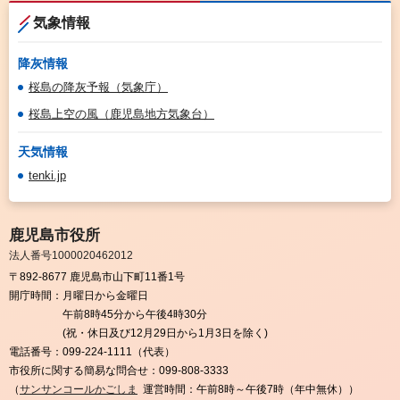
気象情報
降灰情報
桜島の降灰予報（気象庁）
桜島上空の風（鹿児島地方気象台）
天気情報
tenki.jp
鹿児島市役所
法人番号1000020462012
〒892-8677 鹿児島市山下町11番1号
開庁時間：
月曜日から金曜日
午前8時45分から午後4時30分
(祝・休日及び12月29日から1月3日を除く)
電話番号：
099-224-1111（代表）
市役所に関する簡易な問合せ：
099-808-3333
（
サンサンコールかごしま
運営時間：午前8時～午後7時（年中無休））