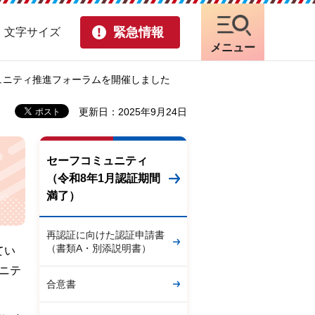
緊急情報
・文字サイズ
メニュー
ミュニティ推進フォーラムを開催しました
更新日：2025年9月24日
セーフコミュニティ
（令和8年1月認証期間
満了）
再認証に向けた認証申請書
（書類A・別添説明書）
てい
ュニテ
合意書