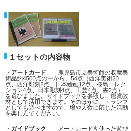
１セットの内容物
・
アートカード
鹿児島市立美術館の収蔵美
術品約4500点の中から、54点（西洋美術20
点、西洋彫刻8点、日本絵画12点、桜島コレク
ション4点、日本彫刻4点、工芸4点、書2点）
を選びました。ガイドブックを参照し、鑑賞教
材として活用できます。そのほかに、トランプ
としても遊べますので、場や人数に応じた活動
を楽しんでください。
・
ガイドブック
アートカードを使った遊び