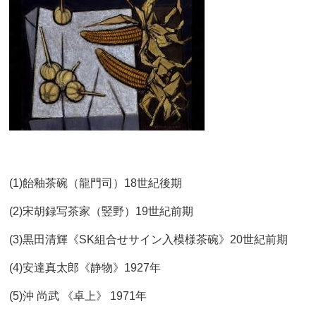
(1)飴釉茶碗（龍門司）18世紀後期
(2)宋胡録写茶家（竪野）19世紀前期
(3)黒田清輝《SK組合せサイン入模様茶碗》20世紀前期
(4)安達真太郎《静物》1927年
(5)沖 尚武 《卓上》 1971年