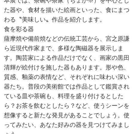
本展では、茶碗や茶家（ちょか※）を中心とし
た器や、食材を描いた絵画といった、食にまつ
わる〝美味しい〟作品を紹介します。
食を彩る器
薩摩焼や備前焼などの伝統工芸から、宮之原謙
ら近現代作家まで、多様な陶磁器を展示しま
す。陶芸家による作品だけでなく、画家の黒田
清輝が絵付けを施した器もあります。形や色、
質感、釉薬の表情など、それぞれに味わい深い
器たち。普段の美術館では作品として鑑賞され
ている皿や茶碗も、料理を盛り付けるとした
ら？お茶を飲むとしたら？など、使うシーンを
想像すると新たな発見があることでしょう。使
ってみたい、あなた好みの器を見つけてみまし