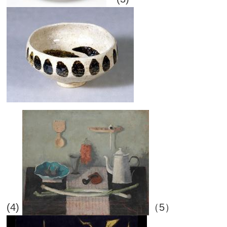
(4)
（5）