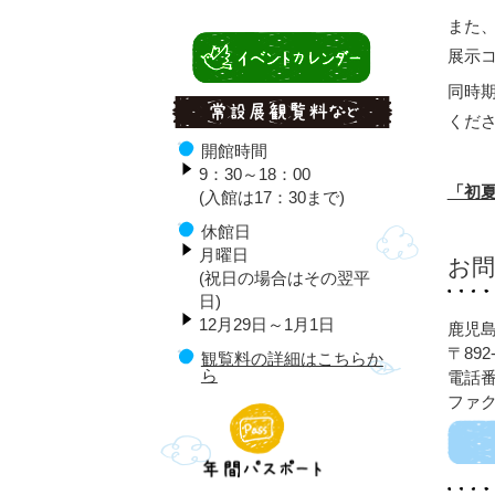
また
展示
同時
くだ
開館時間
9：30～18：00
「初
(入館は17：30まで)
休館日
月曜日
お
(祝日の場合はその翌平
日)
12月29日～1月1日
鹿児
〒892
観覧料の詳細はこちらか
ら
電話番号
ファクス