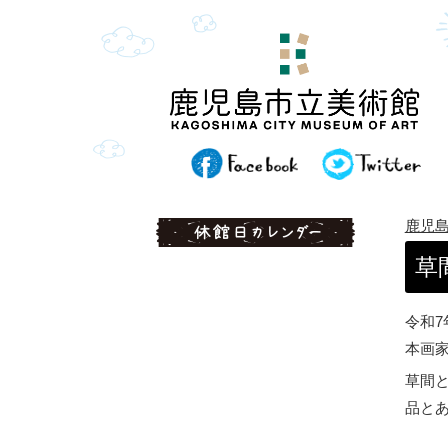
鹿児
草
令和7
本画
草間
品と