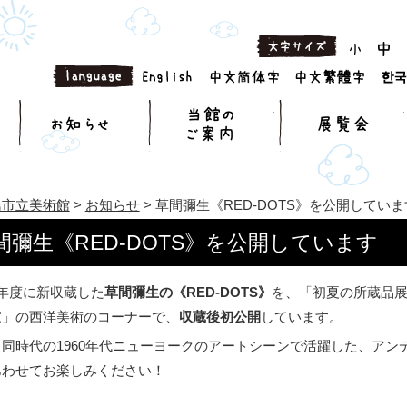
お知らせ
当館のご案内
島市立美術館
>
お知らせ
> 草間彌生《RED-DOTS》を公開していま
間彌生《RED-DOTS》を公開しています
年度に新収蔵した
草間彌生の《RED-DOTS》
を、「初夏の所蔵品
家」の西洋美術のコーナーで、
収蔵後初公開
しています。
と同時代の1960年代ニューヨークのアートシーンで活躍した、ア
あわせてお楽しみください！