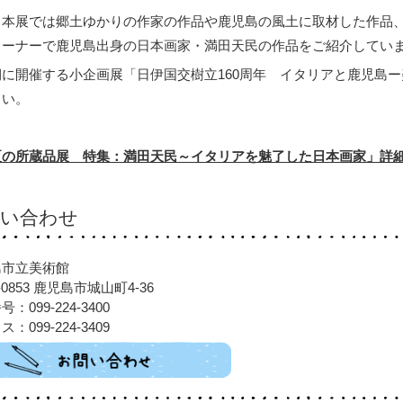
、本展では郷土ゆかりの作家の作品や鹿児島の風土に取材した作品
コーナーで鹿児島出身の日本画家・満田天民の作品をご紹介してい
期に開催する小企画展「日伊国交樹立160周年 イタリアと鹿児島
さい。
夏の所蔵品展 特集：満田天民～イタリアを魅了した日本画家」詳
問い合わせ
島市立美術館
-0853 鹿児島市城山町4-36
：099-224-3400
：099-224-3409