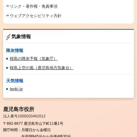
リンク・著作権・免責事項
ウェブアクセシビリティ方針
気象情報
降灰情報
桜島の降灰予報（気象庁）
桜島上空の風（鹿児島地方気象台）
天気情報
tenki.jp
鹿児島市役所
法人番号1000020462012
〒892-8677 鹿児島市山下町11番1号
開庁時間：
月曜日から金曜日
午前8時45分から午後4時30分