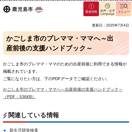
マグ
鹿児島
音声・文字
緊急情報
メニュー
マシ
Language
ティ
市
更新日：2025年7月4日
鹿児
島市
かごしま市のプレママ・ママへ～出
産前後の支援ハンドブック～
かごしま市のプレママ・ママのための出産前後に利用できる情報が
掲載されています。
ご覧になりたい方は、下のPDFデータでご確認ください。
かごしま市のプレママ・ママへ～出産前後の支援ハンドブック～
（PDF：536KB）
関連している情報
新生児聴覚検査