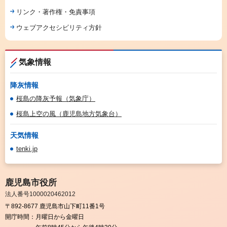
リンク・著作権・免責事項
ウェブアクセシビリティ方針
気象情報
降灰情報
桜島の降灰予報（気象庁）
桜島上空の風（鹿児島地方気象台）
天気情報
tenki.jp
鹿児島市役所
法人番号1000020462012
〒892-8677 鹿児島市山下町11番1号
開庁時間：
月曜日から金曜日