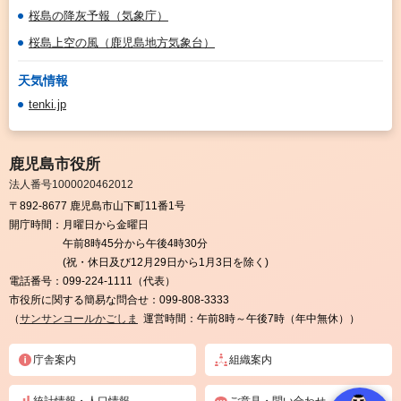
桜島の降灰予報（気象庁）
桜島上空の風（鹿児島地方気象台）
天気情報
tenki.jp
鹿児島市役所
法人番号1000020462012
〒892-8677 鹿児島市山下町11番1号
開庁時間：
月曜日から金曜日
午前8時45分から午後4時30分
(祝・休日及び12月29日から1月3日を除く)
電話番号：
099-224-1111（代表）
市役所に関する簡易な問合せ：
099-808-3333
（
サンサンコールかごしま
運営時間：午前8時～午後7時（年中無休））
庁舎案内
組織案内
統計情報・人口情報
ご意見・問い合わせ