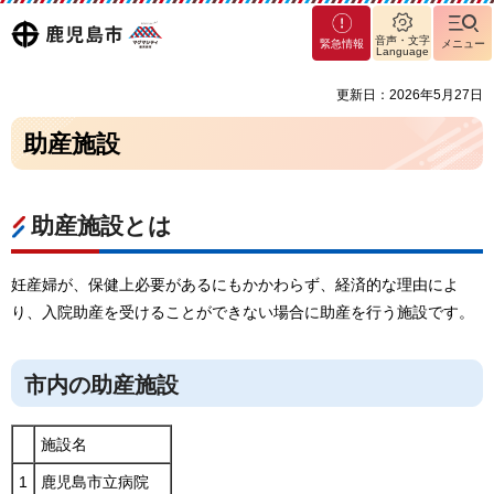
マグ
鹿児島
音声・文字
緊急情報
メニュー
マシ
Language
ティ
市
更新日：2026年5月27日
鹿児
島市
助産施設
助産施設とは
妊産婦が、保健上必要があるにもかかわらず、経済的な理由によ
り、入院助産を受けることができない場合に助産を行う施設です。
市内の助産施設
施設名
1
鹿児島市立病院