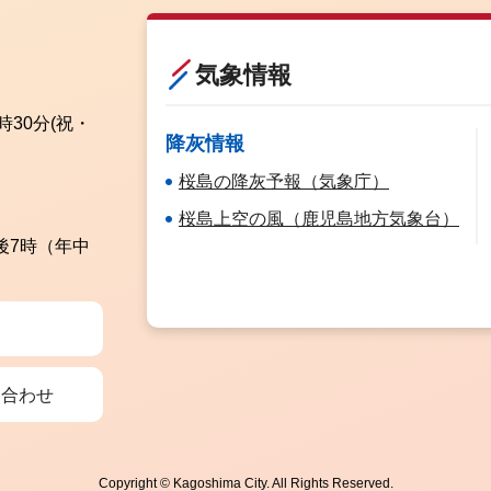
気象情報
時30分
(祝・
降灰情報
桜島の降灰予報（気象庁）
桜島上空の風（鹿児島地方気象台）
後7時（年中
い合わせ
Copyright © Kagoshima City. All Rights Reserved.