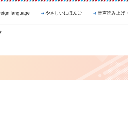
reign language
やさしいにほんご
音声読み上げ
室