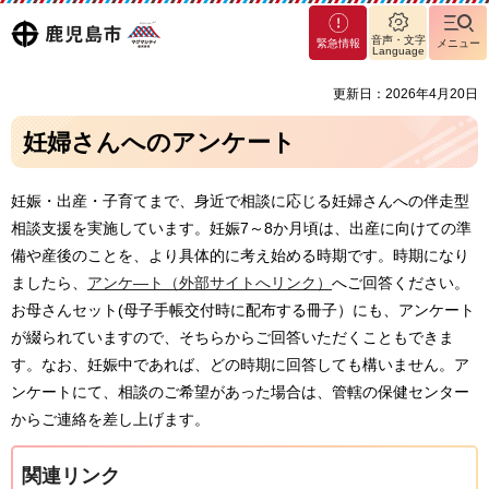
マグ
鹿児島
音声・文字
緊急情報
メニュー
マシ
Language
ティ
市
更新日：2026年4月20日
鹿児
島市
妊婦さんへのアンケート
妊娠・出産・子育てまで、身近で相談に応じる妊婦さんへの伴走型
相談支援を実施しています。妊娠7～8か月頃は、出産に向けての準
備や産後のことを、より具体的に考え始める時期です。時期になり
ましたら、
アンケ―ト（外部サイトへリンク）
へご回答ください。
お母さんセット(母子手帳交付時に配布する冊子）にも、アンケート
が綴られていますので、そちらからご回答いただくこともできま
す。なお、妊娠中であれば、どの時期に回答しても構いません。ア
ンケートにて、相談のご希望があった場合は、管轄の保健センター
からご連絡を差し上げます。
関連リンク