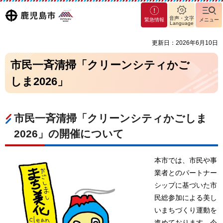
マグ
鹿児島
音声・文字
緊急情報
メニュー
マシ
Language
ティ
市
更新日：2026年6月10日
鹿児
島市
市民一斉清掃「クリーンシティかご
しま2026」
市民一斉清掃「クリーンシティかごしま
2026」の開催について
本市では、市民や事
業者とのパートナー
シップに基づいた市
民総参加による美し
いまちづくり運動を
進めております。今