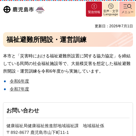
マグ
鹿児島
音声・文字
緊急情報
メニュー
マシ
Language
ティ
市
更新日：2026年7月1日
鹿児
島市
福祉避難所開設・運営訓練
本市と「災害時における福祉避難所設置に関する協力協定」を締結
している民間の社会福祉施設等で、大規模災害を想定した福祉避難
所開設・運営訓練を令和6年度から実施しています。
令和6年度
令和7年度
お問い合わせ
健康福祉局健康福祉推進部地域福祉課 地域福祉係
〒892-8677 鹿児島市山下町11-1