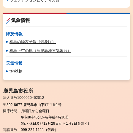
ウェブアクセシビリティ方針
気象情報
降灰情報
桜島の降灰予報（気象庁）
桜島上空の風（鹿児島地方気象台）
天気情報
tenki.jp
鹿児島市役所
法人番号1000020462012
〒892-8677 鹿児島市山下町11番1号
開庁時間：
月曜日から金曜日
午前8時45分から午後4時30分
(祝・休日及び12月29日から1月3日を除く)
電話番号：
099-224-1111（代表）