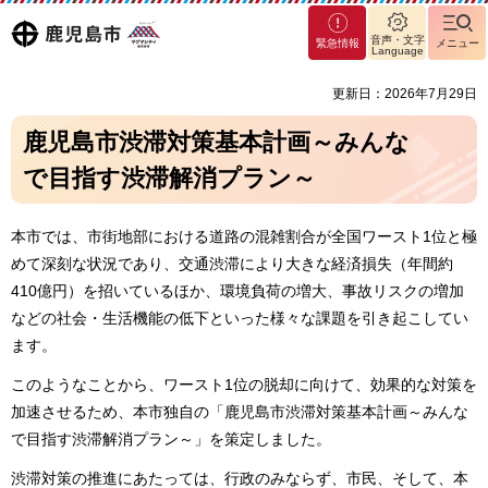
マグ
鹿児島
音声・文字
緊急情報
メニュー
マシ
Language
ティ
市
更新日：2026年7月29日
鹿児
島市
鹿児島市渋滞対策基本計画～みんな
で目指す渋滞解消プラン～
本市では、市街地部における道路の混雑割合が全国ワースト1位と極
めて深刻な状況であり、交通渋滞により大きな経済損失（年間約
410億円）を招いているほか、環境負荷の増大、事故リスクの増加
などの社会・生活機能の低下といった様々な課題を引き起こしてい
ます。
このようなことから、ワースト1位の脱却に向けて、効果的な対策を
加速させるため、本市独自の「鹿児島市渋滞対策基本計画～みんな
で目指す渋滞解消プラン～」を策定しました。
渋滞対策の推進にあたっては、行政のみならず、市民、そして、本