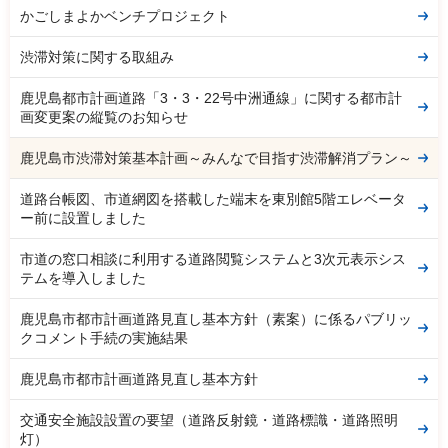
かごしまよかベンチプロジェクト
渋滞対策に関する取組み
鹿児島都市計画道路「3・3・22号中洲通線」に関する都市計
画変更案の縦覧のお知らせ
鹿児島市渋滞対策基本計画～みんなで目指す渋滞解消プラン～
道路台帳図、市道網図を搭載した端末を東別館5階エレベータ
ー前に設置しました
市道の窓口相談に利用する道路閲覧システムと3次元表示シス
テムを導入しました
鹿児島市都市計画道路見直し基本方針（素案）に係るパブリッ
クコメント手続の実施結果
鹿児島市都市計画道路見直し基本方針
交通安全施設設置の要望（道路反射鏡・道路標識・道路照明
灯）