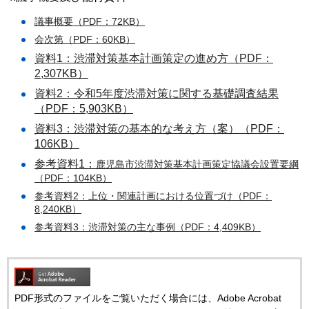
議事概要（PDF：72KB）
会次第（PDF：60KB）
資料1：渋滞対策基本計画策定の進め方（PDF：
2,307KB）
資料2：令和5年度渋滞対策に関する基礎調査結果
（PDF：5,903KB）
資料3：渋滞対策の基本的な考え方（案）（PDF：
106KB）
参考資料1：
鹿児島市渋滞対策基本計画策定協議会設置要綱
（PDF：104KB）
参考資料2：上位・関連計画における位置づけ（PDF：
8,240KB）
参考資料3：渋滞対策の主な事例（PDF：4,409KB）
PDF形式のファイルをご覧いただく場合には、Adobe Acrobat