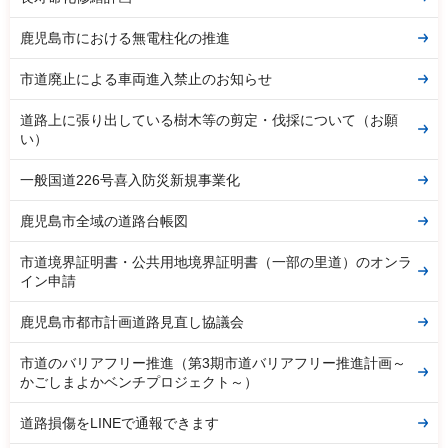
鹿児島市における無電柱化の推進
市道廃止による車両進入禁止のお知らせ
道路上に張り出している樹木等の剪定・伐採について（お願
い）
一般国道226号喜入防災新規事業化
鹿児島市全域の道路台帳図
市道境界証明書・公共用地境界証明書（一部の里道）のオンラ
イン申請
鹿児島市都市計画道路見直し協議会
市道のバリアフリー推進（第3期市道バリアフリー推進計画～
かごしまよかベンチプロジェクト～）
道路損傷をLINEで通報できます