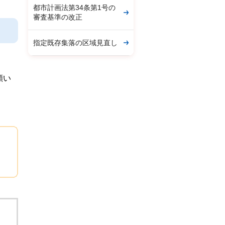
都市計画法第34条第1号の
審査基準の改正
指定既存集落の区域見直し
願い
。