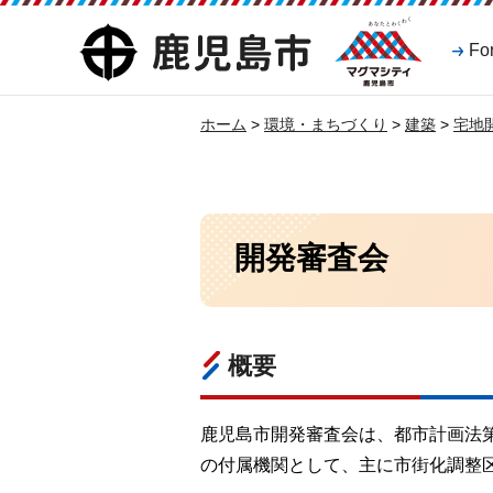
マグマシティ
鹿児島市
Fo
鹿児島市
ホーム
>
環境・まちづくり
>
建築
>
宅地
開発審査会
概要
鹿児島市開発審査会は、都市計画法
の付属機関として、主に市街化調整