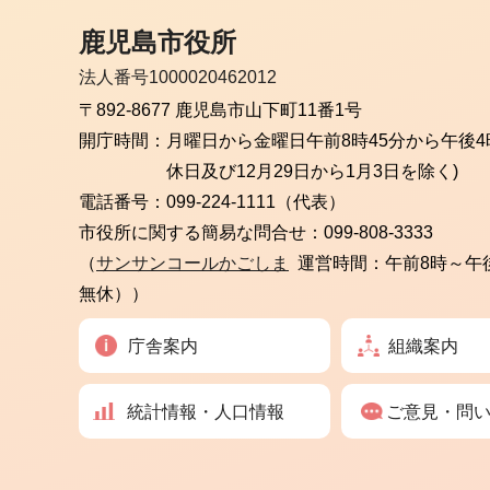
鹿児島市役所
法人番号1000020462012
〒892-8677 鹿児島市山下町11番1号
開庁時間：
月曜日から金曜日
午前8時45分から午後4
休日及び12月29日から1月3日を除く)
電話番号：
099-224-1111（代表）
市役所に関する簡易な問合せ：
099-808-3333
（
サンサンコールかごしま
運営時間：午前8時～午
無休））
庁舎案内
組織案内
統計情報・人口情報
ご意見・問