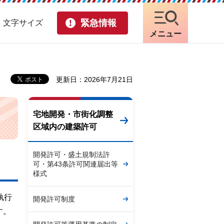
緊急情報
・文字サイズ
メニュー
更新日：2026年7月21日
宅地開発・市街化調整
区域内の建築許可
開発許可・盛土規制法許
可・第43条許可関連届出等
様式
執行
開発許可制度
す。