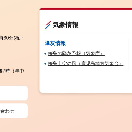
気象情報
時30分
(祝・
降灰情報
桜島の降灰予報（気象庁）
桜島上空の風（鹿児島地方気象台）
後7時（年中
い合わせ