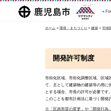
マグマシティ
鹿児島市
Fo
鹿児島市
ホーム
>
環境・まちづくり
>
建築
>
宅地
開発許可制度
市街化区域、市街化調整区域、区域
て、主として建築物の建築等の用に
とする場合、市長の許可が必要です
このことを都市計画法に基づく開発
※「区画形質の変更」や「開発行為