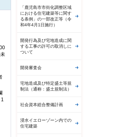
「鹿児島市市街化調整区域
における住宅建築等に関す
る条例」の一部改正等（令
和4年4月1日施行）
開発行為及び宅地造成に関
する工事の許可の取消しに
00
ついて
ル未
開発審査会
者
宅地造成及び特定盛土等規
制法（通称：盛土規制法）
欄
1
社会資本総合整備計画
浸水イエローゾーン内での
住宅建築