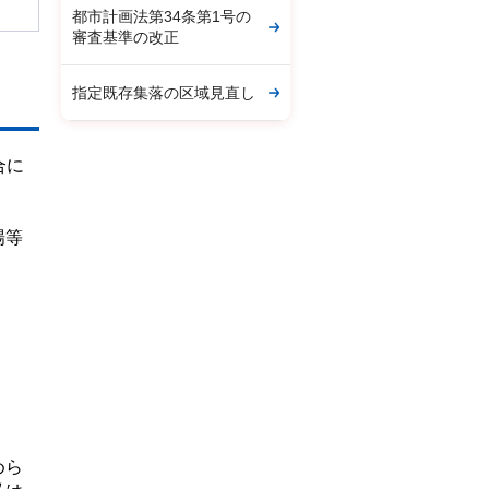
都市計画法第34条第1号の
審査基準の改正
指定既存集落の区域見直し
合に
場等
めら