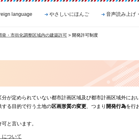
reign language
やさしいにほんご
音声読み上げ
開発・市街化調整区域内の建築許可
> 開発許可制度
区分が定められていない都市計画区域及び都市計画区域外にお
供する目的で行う土地の
区画形質の変更
、つまり
開発行為
を行
。
許可と言います。
」について