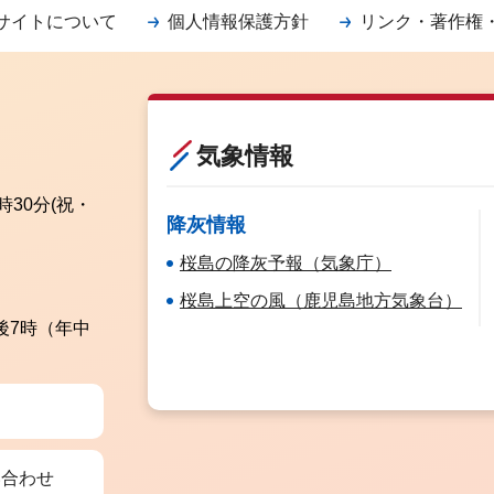
サイトについて
個人情報保護方針
リンク・著作権
気象情報
時30分
(祝・
降灰情報
桜島の降灰予報（気象庁）
桜島上空の風（鹿児島地方気象台）
後7時（年中
い合わせ