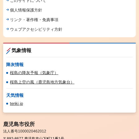
このサイトについて
個人情報保護方針
リンク・著作権・免責事項
ウェブアクセシビリティ方針
気象情報
降灰情報
桜島の降灰予報（気象庁）
桜島上空の風（鹿児島地方気象台）
天気情報
tenki.jp
鹿児島市役所
法人番号1000020462012
〒892-8677 鹿児島市山下町11番1号