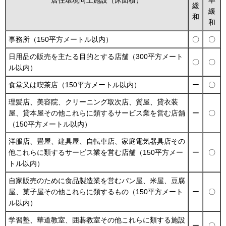
緩
緩
和
和
事務所（150平方メートル以内）
〇
〇
日用品の販売を主たる目的とする店舗（300平方メート
〇
〇
ル以内）
食堂又は喫茶店（150平方メートル以内）
ー
〇
理髪店、美容院、クリーニング取次店、質屋、貸衣装
屋、貸本屋その他これらに類するサービス業を営む店舗
ー
〇
（150平方メートル以内）
洋服店、畳屋、建具屋、自転車店、家庭電気器具店その
他これらに類するサービス業を営む店舗（150平方メー
ー
〇
トル以内）
自家販売のために食品製造業を営むパン屋、米屋、豆腐
屋、菓子屋その他これらに類するもの（150平方メート
ー
〇
ル以内）
学習塾、華道教室、囲碁教室その他これらに類する施設
ー
〇