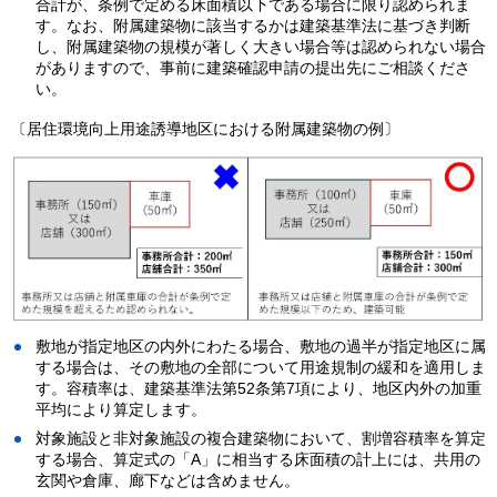
合計が、条例で定める床面積以下である場合に限り認められま
す。なお、附属建築物に該当するかは建築基準法に基づき判断
し、附属建築物の規模が著しく大きい場合等は認められない場合
がありますので、事前に建築確認申請の提出先にご相談くださ
い。
〔居住環境向上用途誘導地区における附属建築物の例〕
敷地が指定地区の内外にわたる場合、敷地の過半が指定地区に属
する場合は、その敷地の全部について用途規制の緩和を適用しま
す。容積率は、建築基準法第52条第7項により、地区内外の加重
平均により算定します。
対象施設と非対象施設の複合建築物において、割増容積率を算定
する場合、算定式の「A」に相当する床面積の計上には、共用の
玄関や倉庫、廊下などは含めません。