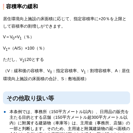
容積率の緩和
居住環境向上施設の床面積に応じて、指定容積率に+20％を上限と
して容積率の割増しができます。
V＝V
+V
（％）
0
1
V
=（A/S）×100（％）
1
ただし、V
≦20とする
1
（V：緩和後の容積率、V
：指定容積率、V
：割増容積率、A：居住
0
1
環境向上施設の床面積の合計、S：敷地面積）
その他取り扱い等
本条例では、事務所（150平方メートル以内）、日用品の販売を
主たる目的とする店舗（150平方メートル超300平方メートル以
内）に附属する建築物（車庫等）は、主用途（事務所、店舗）の
一部と判断します。そのため、主用途と附属建築物の延べ面積の