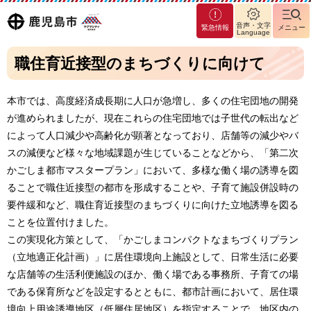
マグ
鹿児島
音声・文字
緊急情報
メニュー
マシ
Language
ティ
市
職住育近接型のまちづくりに向けて
鹿児
島市
本市では、高度経済成長期に人口が急増し、多くの住宅団地の開発
が進められましたが、現在これらの住宅団地では子世代の転出など
によって人口減少や高齢化が顕著となっており、店舗等の減少やバ
スの減便など様々な地域課題が生じていることなどから、「第二次
かごしま都市マスタープラン」において、多様な働く場の誘導を図
ることで職住近接型の都市を形成することや、子育て施設併設時の
要件緩和など、職住育近接型のまちづくりに向けた立地誘導を図る
ことを位置付けました。
この実現化方策として、「かごしまコンパクトなまちづくりプラン
（立地適正化計画）」に居住環境向上施設として、日常生活に必要
な店舗等の生活利便施設のほか、働く場である事務所、子育ての場
である保育所などを設定するとともに、都市計画において、居住環
境向上用途誘導地区（低層住居地区）を指定することで、地区内の