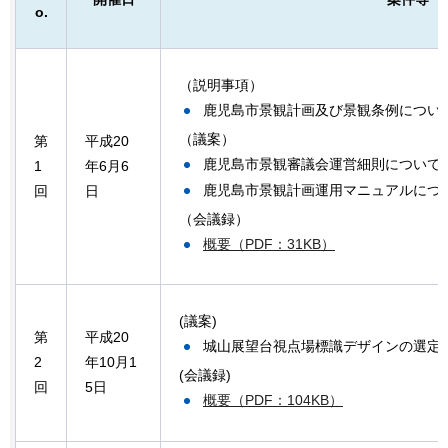
o.
（説明事項）
鹿児島市景観計画及び景観条例につい
（議案）
第
平成20
鹿児島市景観審議会運営細則について
1
年6月6
鹿児島市景観計画運用マニュアルにつ
回
日
（会議録）
概要（PDF：31KB）
(議案)
第
平成20
城山展望台視点場標識デザインの選定
2
年10月1
(会議録)
回
5日
概要（PDF：104KB）