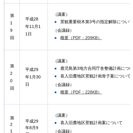
（議案）
第
平成28
景観重要樹木第3号の指定解除につい
1
年11月1
（会議録）
9
1日
概要（PDF：209KB）
回
（議案）
第
鹿児島第3地方合同庁舎整備計画につ
平成29
2
喜入旧麓地区景観計画骨子案について
年1月30
0
日
（会議録）
回
概要（PDF：228KB）
（議案）
第
平成29
喜入旧麓地区景観計画案について
2
年8月9
1
（会議録）