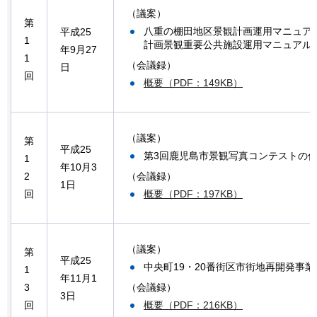
（議案）
第
八重の棚田地区景観計画運用マニュアル
平成25
1
計画景観重要公共施設運用マニュアル(
年9月27
1
（会議録）
日
回
概要（PDF：149KB）
（議案）
第
平成25
第3回鹿児島市景観写真コンテストの
1
年10月3
（会議録）
2
1日
概要（PDF：197KB）
回
（議案）
第
平成25
中央町19・20番街区市街地再開発事
1
年11月1
（会議録）
3
3日
概要（PDF：216KB）
回