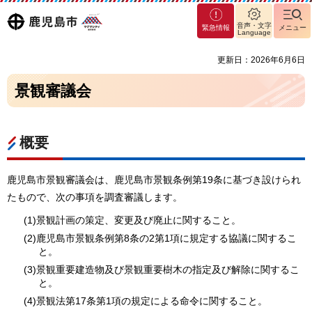
マグ
鹿児島
音声・文字
緊急情報
メニュー
マシ
Language
ティ
市
更新日：2026年6月6日
鹿児
島市
景観審議会
概要
鹿児島市景観審議会は、鹿児島市景観条例第19条に基づき設けられ
たもので、次の事項を調査審議します。
(1)景観計画の策定、変更及び廃止に関すること。
(2)鹿児島市景観条例第8条の2第1項に規定する協議に関するこ
と。
(3)景観重要建造物及び景観重要樹木の指定及び解除に関するこ
と。
(4)景観法第17条第1項の規定による命令に関すること。