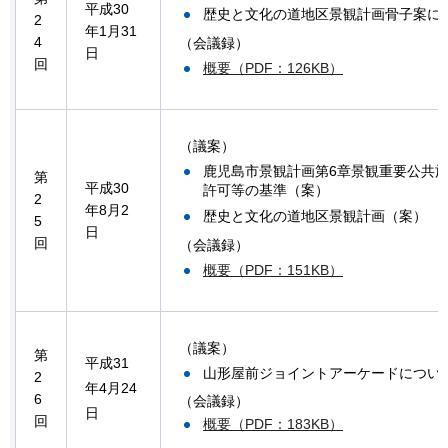
平成30
歴史と文化の道地区景観計画骨子案に
2
年1月31
4
（会議録）
日
回
概要（PDF：126KB）
（議案）
鹿児島市景観計画第6章景観重要公共
第
平成30
許可等の基準（案）
2
年8月2
歴史と文化の道地区景観計画（案）
5
日
回
（会議録）
概要（PDF：151KB）
（議案）
第
平成31
山形屋前ジョイントアーケードについ
2
年4月24
6
（会議録）
日
回
概要（PDF：183KB）