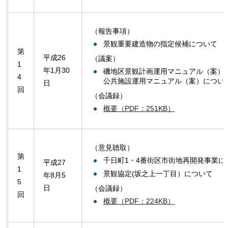
（報告事項）
景観重要建造物の指定候補について
第
平成26
（議案）
1
年1月30
磯地区景観計画運用マニュアル（案）
4
公共施設運用マニュアル（案）につい
日
回
（会議録）
概要（PDF：251KB）
（意見聴取）
第
千日町1・4番街区市街地再開発事業に
平成27
1
景観協定(坂之上一丁目）について
年8月5
5
日
（会議録）
回
概要（PDF：224KB）