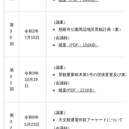
（議案）
第
慈眼寺公園周辺地区景観計画（案）
3
令和2年
0
7月15日
（会議録）
回
概要（PDF：156KB）
（議案）
第
令和3年
景観重要樹木第1号の現状変更及び第2
3
10月19
1
（会議録）
日
回
概要(PDF：221KB）
（議案）
第
令和5年
天文館通電停前アーケードについて
3
5月23日
2
（会議録）