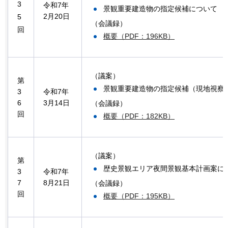
3
令和7年
景観重要建造物の指定候補について
2月20日
5
（会議録）
回
概要（PDF：196KB）
（議案）
第
景観重要建造物の指定候補（現地視察
3
令和7年
6
3月14日
（会議録）
回
概要（PDF：182KB）
（議案）
第
歴史景観エリア夜間景観基本計画案に
3
令和7年
7
8月21日
（会議録）
回
概要（PDF：195KB）