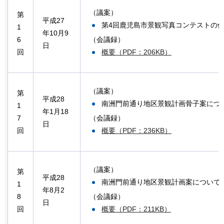
（議案）
第
平成27
第4回鹿児島市景観写真コンテストの
1
年10月9
（会議録）
6
日
概要（PDF：206KB）
回
（議案）
第
平成28
南洲門前通り地区景観計画骨子案につ
1
年1月18
（会議録）
7
日
概要（PDF：236KB）
回
（議案）
第
平成28
南洲門前通り地区景観計画案について
1
年8月2
（会議録）
8
日
概要（PDF：211KB）
回