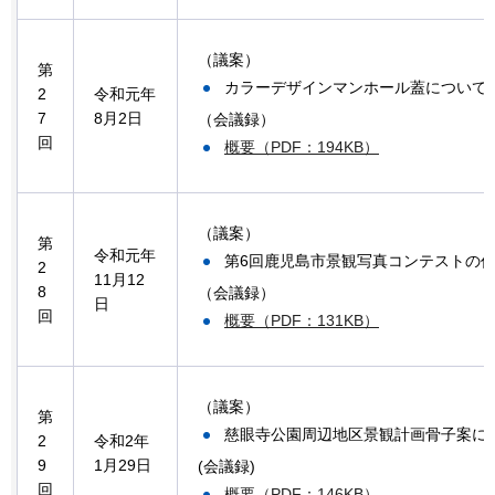
（議案）
第
カラーデザインマンホール蓋について
2
令和元年
7
8月2日
（会議録）
回
概要（PDF：194KB）
（議案）
第
令和元年
第6回鹿児島市景観写真コンテストの
2
11月12
8
（会議録）
日
回
概要（PDF：131KB）
（議案）
第
慈眼寺公園周辺地区景観計画骨子案に
2
令和2年
9
1月29日
(会議録)
回
概要（PDF：146KB）