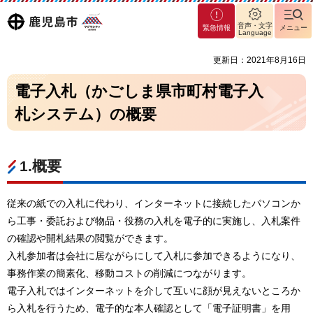
マグ
鹿児島
音声・文字
緊急情報
メニュー
マシ
Language
ティ
市
更新日：2021年8月16日
鹿児
島市
電子入札（かごしま県市町村電子入
札システム）の概要
1.概要
従来の紙での入札に代わり、インターネットに接続したパソコンか
ら工事・委託および物品・役務の入札を電子的に実施し、入札案件
の確認や開札結果の閲覧ができます。
入札参加者は会社に居ながらにして入札に参加できるようになり、
事務作業の簡素化、移動コストの削減につながります。
電子入札ではインターネットを介して互いに顔が見えないところか
ら入札を行うため、電子的な本人確認として「電子証明書」を用