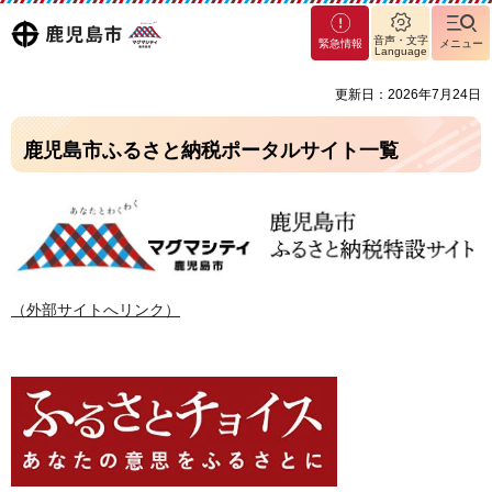
マグ
鹿児島
音声・文字
緊急情報
メニュー
マシ
Language
ティ
市
更新日：2026年7月24日
鹿児
島市
鹿児島市ふるさと納税ポータルサイト一覧
（外部サイトへリンク）