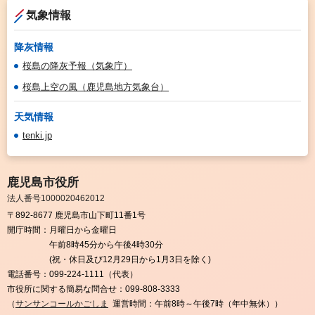
気象情報
降灰情報
桜島の降灰予報（気象庁）
桜島上空の風（鹿児島地方気象台）
天気情報
tenki.jp
鹿児島市役所
法人番号1000020462012
〒892-8677 鹿児島市山下町11番1号
開庁時間：
月曜日から金曜日
午前8時45分から午後4時30分
(祝・休日及び12月29日から1月3日を除く)
電話番号：
099-224-1111（代表）
市役所に関する簡易な問合せ：
099-808-3333
（
サンサンコールかごしま
運営時間：午前8時～午後7時（年中無休））