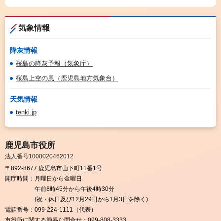
気象情報
降灰情報
桜島の降灰予報（気象庁）
桜島上空の風（鹿児島地方気象台）
天気情報
tenki.jp
鹿児島市役所
法人番号1000020462012
〒892-8677 鹿児島市山下町11番1号
開庁時間：
月曜日から金曜日
午前8時45分から午後4時30分
(祝・休日及び12月29日から1月3日を除く)
電話番号：
099-224-1111（代表）
市役所に関する簡易な問合せ：
099-808-3333