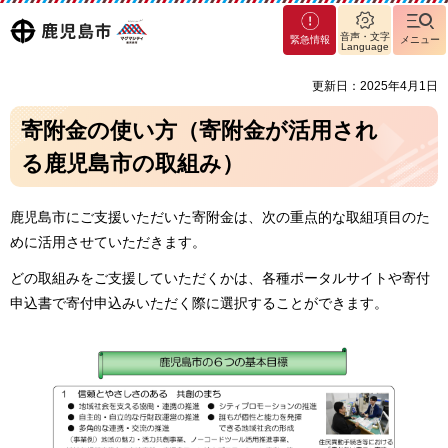
マグ
鹿児島
音声・文字
緊急情報
メニュー
マシ
Language
ティ
市
更新日：2025年4月1日
鹿児
島市
寄附金の使い方（寄附金が活用され
る鹿児島市の取組み）
鹿児島市にご支援いただいた寄附金は、次の重点的な取組項目のた
めに活用させていただきます。
どの取組みをご支援していただくかは、各種ポータルサイトや寄付
申込書で寄付申込みいただく際に選択することができます。