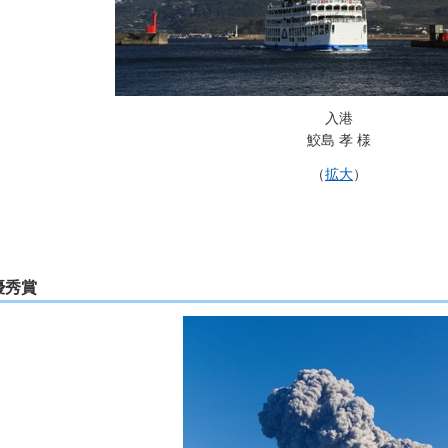
入港
鮫島 孝 様
（
拡大
）
優秀賞