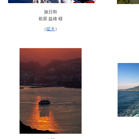
旅日和
前原 益雄 様
（
拡大
）