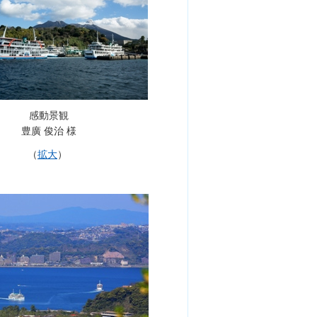
感動景観
豊廣 俊治 様
（
拡大
）