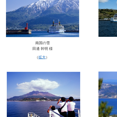
南国の雪
田邊 幹明 様
（
拡大
）