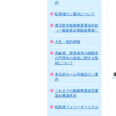
内
駐車場のご案内について
鹿児島市船舶事業運送約款
（一般旅客定期航路事業）
入札・契約情報
高齢者、障害者等の移動等
の円滑化の促進に関する取
組について
多目的ホール等施設のご案
内
これまでの船舶事業経営審
議会審議状況
桜島港フェリーターミナル