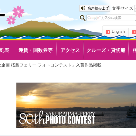
文字サイズ
English
刻表
運賃・回数券等
アクセス
クルーズ・貸切船
記念企画 桜島フェリー フォトコンテスト」入賞作品掲載