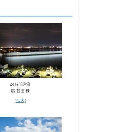
24時間営業
惠 智徳 様
（
拡大
）