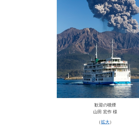
歓迎の噴煙
山田 宏作 様
（
拡大
）