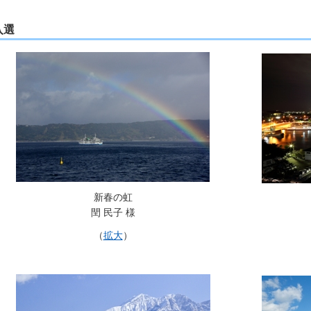
入選
新春の虹
閏 民子 様
（
拡大
）