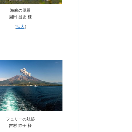
海峡の風景
園田 昌史 様
（
拡大
）
フェリーの航跡
吉村 節子 様