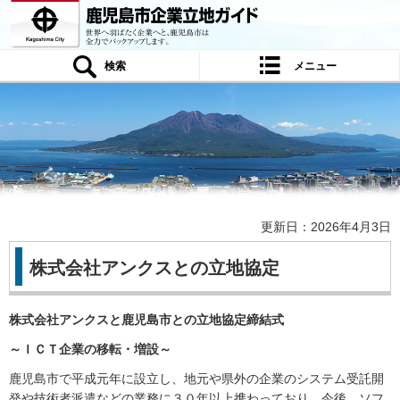
鹿児島市企業立地ガイド 世界へ羽ばたく
企業へと、鹿児島市は全力でバックアップ
します。
検索
メニュー
更新日：2026年4月3日
株式会社アンクスとの立地協定
株式会社アンクスと鹿児島市との立地協定締結式
～ＩＣＴ企業の移転・増設～
鹿児島市で平成元年に設立し、地元や県外の企業のシステム受託開
発や技術者派遣などの業務に３０年以上携わっており、今後、ソフ