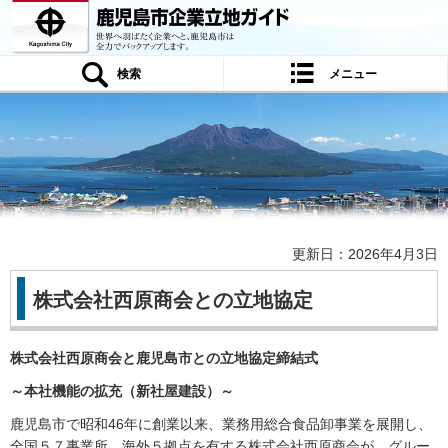
鹿児島市企業立地ガイド 世界へ羽ばたく
企業へと、鹿児島市は全力でバックアップ
します。
検索
メニュー
更新日：2026年4月3日
株式会社西原商会との立地協定
株式会社西原商会と鹿児島市との立地協定締結式
～本社機能の拡充（新社屋建設）～
鹿児島市で昭和46年に創業以来、業務用総合食品卸事業を展開し、
全国５７事業所、海外５拠点を有する株式会社西原商会が、グルー