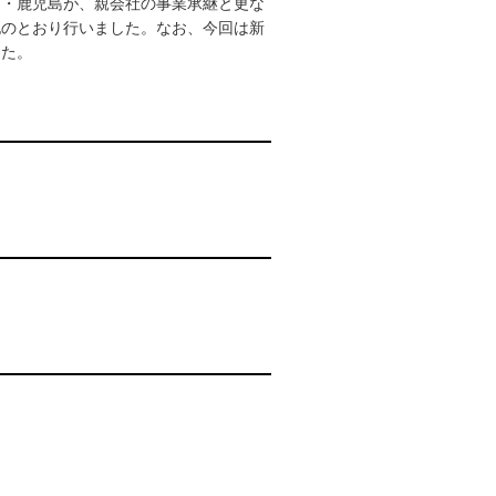
ン・鹿児島が、親会社の事業承継と更な
記のとおり行いました。なお、今回は新
した。