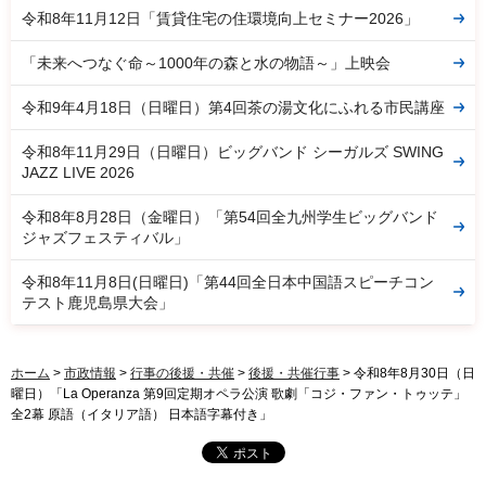
令和8年11月12日「賃貸住宅の住環境向上セミナー2026」
「未来へつなぐ命～1000年の森と水の物語～」上映会
令和9年4月18日（日曜日）第4回茶の湯文化にふれる市民講座
令和8年11月29日（日曜日）ビッグバンド シーガルズ SWING
JAZZ LIVE 2026
令和8年8月28日（金曜日）「第54回全九州学生ビッグバンド
ジャズフェスティバル」
令和8年11月8日(日曜日)「第44回全日本中国語スピーチコン
テスト鹿児島県大会」
ホーム
>
市政情報
>
行事の後援・共催
>
後援・共催行事
> 令和8年8月30日（日
曜日）「La Operanza 第9回定期オペラ公演 歌劇「コジ・ファン・トゥッテ」
全2幕 原語（イタリア語） 日本語字幕付き」