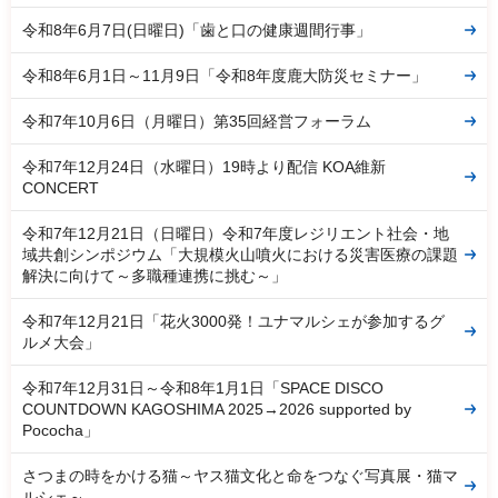
令和8年6月7日(日曜日)「歯と口の健康週間行事」
令和8年6月1日～11月9日「令和8年度鹿大防災セミナー」
令和7年10月6日（月曜日）第35回経営フォーラム
令和7年12月24日（水曜日）19時より配信 KOA維新
CONCERT
令和7年12月21日（日曜日）令和7年度レジリエント社会・地
域共創シンポジウム「大規模火山噴火における災害医療の課題
解決に向けて～多職種連携に挑む～」
令和7年12月21日「花火3000発！ユナマルシェが参加するグ
ルメ大会」
令和7年12月31日～令和8年1月1日「SPACE DISCO
COUNTDOWN KAGOSHIMA 2025→2026 supported by
Pococha」
さつまの時をかける猫～ヤス猫文化と命をつなぐ写真展・猫マ
ルシェ～