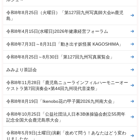
令和8年8月25日（火曜日）「第127回九州写真師大会in鹿児
島」
令和8年4月15日(水曜日)2026年健康経営フォーラム
令和8年7月3日～8月31日「動き出す妖怪展 KAGOSHIMA」
令和8年8月25日～8月30日「第127回九州写真展覧会」
みみより茶話会
令和8年11月28日「鹿児島ニューラインフィルハーモニーオー
ケストラ第7回演奏会×第44回九州現代音楽祭」
令和8年8月19日「Ikenobo花の甲子園2026九州南大会」
令和8年10月25日「公益社団法人日本3B体操協会創立55周年
記念全国大会鹿児島県大会」
令和8年5月9日(土曜日)演劇「改めて問う！あなたはどう変わ
りましたか…」