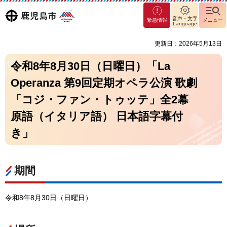
マグ
鹿児島
音声・文字
緊急情報
メニュー
マシ
Language
ティ
市
更新日：2026年5月13日
鹿児
島市
令和8年8月30日（日曜日）「La
Operanza 第9回定期オペラ公演 歌劇
「コジ・ファン・トゥッテ」全2幕
原語（イタリア語） 日本語字幕付
き」
期間
令和8年8月30日（日曜日）