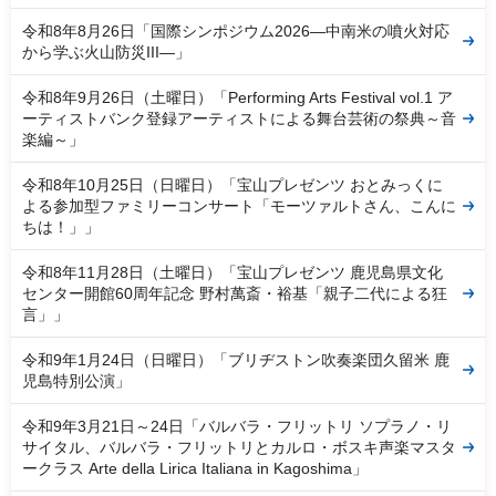
令和8年8月26日「国際シンポジウム2026―中南米の噴火対応
から学ぶ火山防災III―」
令和8年9月26日（土曜日）「Performing Arts Festival vol.1 ア
ーティストバンク登録アーティストによる舞台芸術の祭典～音
楽編～」
令和8年10月25日（日曜日）「宝山プレゼンツ おとみっくに
よる参加型ファミリーコンサート「モーツァルトさん、こんに
ちは！」」
令和8年11月28日（土曜日）「宝山プレゼンツ 鹿児島県文化
センター開館60周年記念 野村萬斎・裕基「親子二代による狂
言」」
令和9年1月24日（日曜日）「ブリヂストン吹奏楽団久留米 鹿
児島特別公演」
令和9年3月21日～24日「バルバラ・フリットリ ソプラノ・リ
サイタル、バルバラ・フリットリとカルロ・ボスキ声楽マスタ
ークラス Arte della Lirica Italiana in Kagoshima」