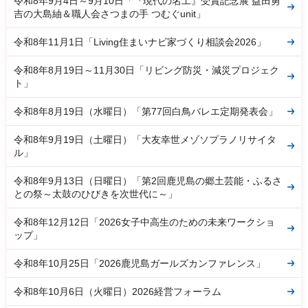
令和8年9月4日～9月10日「『現代の名工』受賞記念展 益田勇
吉の大島紬＆職人会さつまの手 つむぐunit」
令和8年11月1日「Living住まいナビ家づくり相談会2026」
令和8年8月19日～11月30日「リビング防災・減災プロジェク
ト」
令和8年8月19日（水曜日）「第77回白鳥バレエ定期発表会」
令和8年9月19日（土曜日）「大友幸世メゾソプラノリサイタ
ル」
令和8年9月13日（日曜日）「第2回鹿児島の郷土芸能・ふるさ
との祭～太鼓のひびきを次世代に～」
令和8年12月12日「2026女子中高生のための未来ワークショ
ップ」
令和8年10月25日「2026鹿児島ガールズカンファレンス」
令和8年10月6日（火曜日）2026経営フォーラム