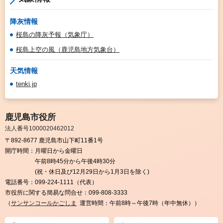
降灰情報
桜島の降灰予報（気象庁）
桜島上空の風（鹿児島地方気象台）
天気情報
tenki.jp
鹿児島市役所
法人番号1000020462012
〒892-8677 鹿児島市山下町11番1号
開庁時間：
月曜日から金曜日
午前8時45分から午後4時30分
(祝・休日及び12月29日から1月3日を除く)
電話番号：
099-224-1111（代表）
市役所に関する簡易な問合せ：
099-808-3333
（
サンサンコールかごしま
運営時間：午前8時～午後7時（年中無休））