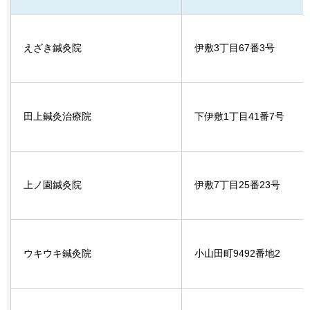
えざき鍼灸院
伊敷3丁目67番3号
田上鍼灸治療院
下伊敷1丁目41番7号
上ノ園鍼灸院
伊敷7丁目25番23号
ウキウキ鍼灸院
小山田町9492番地2