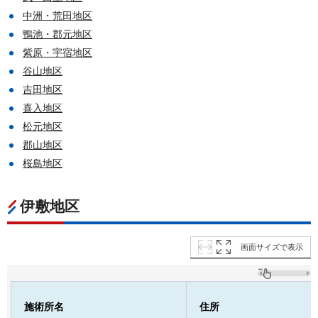
中洲・荒田地区
鴨池・郡元地区
紫原・宇宿地区
谷山地区
吉田地区
喜入地区
松元地区
郡山地区
桜島地区
伊敷地区
画面サイズで表示
施術所名
住所