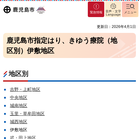
マグ
鹿児島
音声・文字
緊急情報
メニュー
マシ
Language
ティ
市
更新日：2026年4月1日
鹿児
島市
鹿児島市指定はり、きゆう療院（地
区別）伊敷地区
地区別
吉野・上町地区
中央地区
城南地区
玉里・草牟田地区
城西地区
伊敷地区
武・田上地区