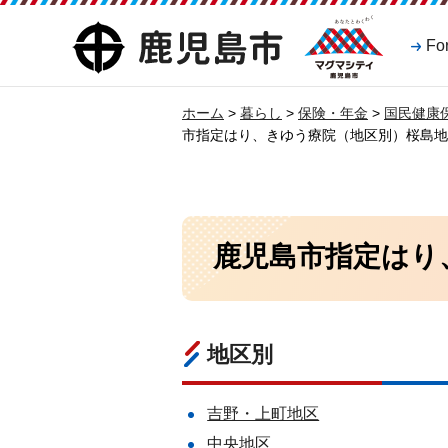
マグマシティ
鹿児島市
Fo
鹿児島市
ホーム
>
暮らし
>
保険・年金
>
国民健康
市指定はり、きゆう療院（地区別）桜島地
鹿児島市指定はり
地区別
吉野・上町地区
中央地区