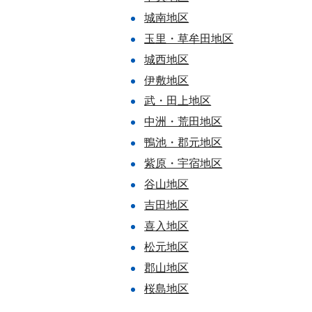
城南地区
玉里・草牟田地区
城西地区
伊敷地区
武・田上地区
中洲・荒田地区
鴨池・郡元地区
紫原・宇宿地区
谷山地区
吉田地区
喜入地区
松元地区
郡山地区
桜島地区