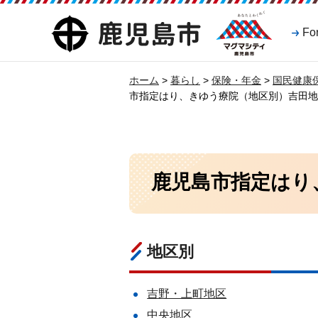
マグマシティ
鹿児島市
Fo
鹿児島市
ホーム
>
暮らし
>
保険・年金
>
国民健康
市指定はり、きゆう療院（地区別）吉田地
鹿児島市指定はり
地区別
吉野・上町地区
中央地区