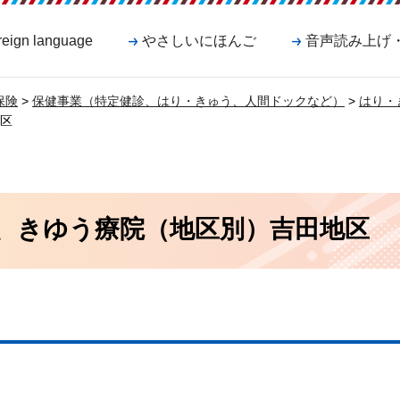
reign language
やさしいにほんご
音声読み上げ
保険
>
保健事業（特定健診、はり・きゅう、人間ドックなど）
>
はり・
区
、きゆう療院（地区別）吉田地区