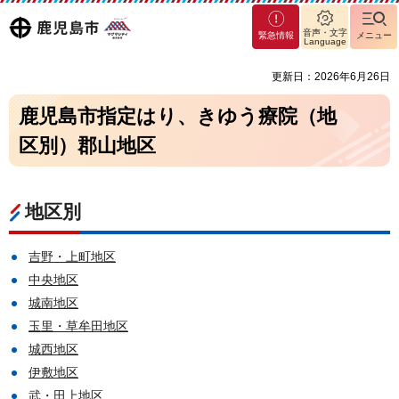
マグ
鹿児島
音声・文字
緊急情報
メニュー
マシ
Language
ティ
市
更新日：2026年6月26日
鹿児
島市
鹿児島市指定はり、きゆう療院（地
区別）郡山地区
地区別
吉野・上町地区
中央地区
城南地区
玉里・草牟田地区
城西地区
伊敷地区
武・田上地区