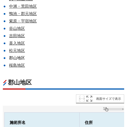
中洲・荒田地区
鴨池・郡元地区
紫原・宇宿地区
谷山地区
吉田地区
喜入地区
松元地区
郡山地区
桜島地区
郡山地区
画面サイズで表示
施術所名
住所