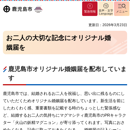
マグ
鹿児島
音声・文字
緊急情報
メニュー
マシ
Language
ティ
市
更新日：2026年3月23日
鹿児
島市
お二人の大切な記念にオリジナル婚
姻届を
鹿児島市オリジナル婚姻届を配布していま
す
鹿児島市では、結婚されるお二人を祝福し、思い出に残るものにし
ていただくためオリジナル婚姻届を配布しています。新生活を前に
したわくわく感、重要書類を記載する時のちょっとした緊張感な
ど、結婚するお二人の気持ちにマグマシティ鹿児島市のPRキャラク
ター「火山の妖精マグニョン」が寄り添ってくれます。写真におさ
めたくなる、記念に取っておきたくなる…。婚姻届の記入シーン、