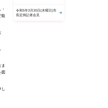
し・
令和5年3月30日(木曜日)市
長定例記者会見
で取
な
し
なま
を図
申し