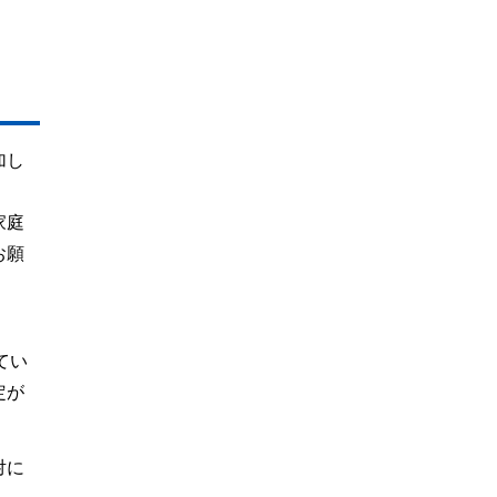
加し
家庭
お願
てい
定が
対に