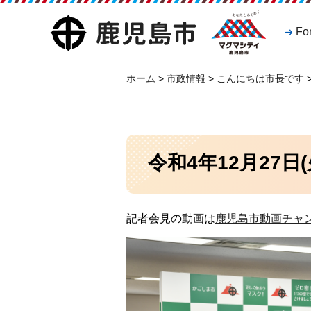
マグマシティ
鹿児島市
Fo
鹿児島市
ホーム
>
市政情報
>
こんにちは市長です
令和4年12月27
記者会見の動画は
鹿児島市動画チャ