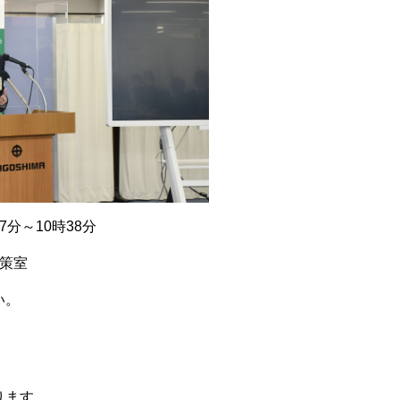
7分～10時38分
策室
い。
ります。