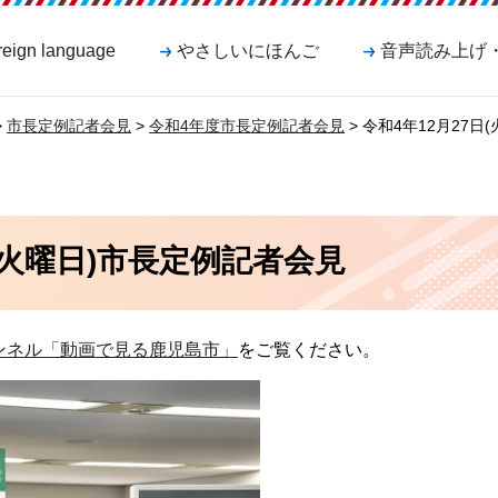
reign language
やさしいにほんご
音声読み上げ
>
市長定例記者会見
>
令和4年度市長定例記者会見
> 令和4年12月27
日(火曜日)市長定例記者会見
ンネル「動画で見る鹿児島市」
をご覧ください。