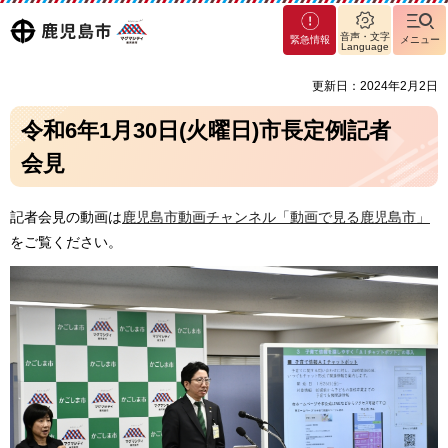
マグ
鹿児島
音声・文字
緊急情報
メニュー
マシ
Language
ティ
市
更新日：2024年2月2日
鹿児
島市
令和6年1月30日(火曜日)市長定例記者
会見
記者会見の動画は
鹿児島市動画チャンネル「動画で見る鹿児島市」
をご覧ください。