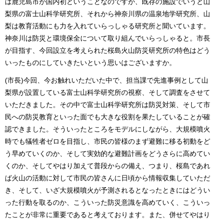
は鹿児島市が国内初ということなのですが、既存の施設でいうと山
梨県の富士山科学研究所、それから神奈川県の温泉地学研究所、山
梨は教育活動にも力を入れていらっしゃる研究所と聞いています。
神奈川は防災と環境保全について取り組んでいらっしゃると。市長
が目指す、今回設立を考えられた桜島火山防災研究所の特色はどう
いったものにしていきたいという思いはございますか。
(市長)今回、今お触れいただいた中で、担当課で先進事例として山
梨県が設置している富士山科学研究所の視察、そして調査をさせて
いただきました。その中で富士山科学研究所は防災対策、そして市
民への防災教育といった面でも大きな役割を果たしていることが確
認できました。そういったところをモデルにしながら、大規模噴火
時でも犠牲者ゼロを目指し、市民の皆様のまず避難に移る初動をど
う早めていくのか、そして実効的な避難計画をどうさらに高めてい
くのか、そしてやはり加えて普段からの備え、つまり、桜島であれ
ば火山の活動に対して市民の皆さんに日頃から情報収集していただ
き、そして、いざ大規模噴火が予測されるとなったときにはどうい
った行動を取るのか、こういった防災意識を高めていく、こういっ
たことが非常に重要であると考えております。また、併せてやはり