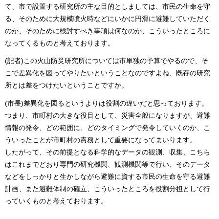
て、市で設置する研究所の主な目的としましては、市民の生命を守
る、そのために大規模噴火時などにいかに円滑に避難していただく
のか、そのために検討すべき事項は何なのか、こういったところに
なってくるものと考えております。
(記者)この火山防災研究所については市単独の予算でやるので、そ
こで差異化を図ってやりたいということなのですよね、既存の研究
所とは差をつけたいということですか。
(市長)差異化を図るというよりは役割の違いだと思っております。
つまり、市町村の大きな役目として、災害全般になりますが、避難
情報の発令、どの範囲に、どのタイミングで発令していくのか、こ
ういったことが市町村の責務として重要になってまいります。
したがって、その前提となる科学的なデータの観測、収集、こちら
はこれまでどおり専門の研究機関、観測機関等で行い、そのデータ
などをしっかりと生かしながら避難に資する市民の生命を守る避難
計画、また避難体制の確立、こういったところを役割分担として行
っていくものと考えております。