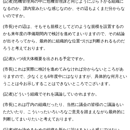
(記者)危機管理局の中に危機管理課と同じようにぶら下がる組織に
なるのか、課内室みたいな感じなのか、その辺もよくまだ分からな
いのですか。
(市長)その辺は、そもそも規模としてどのような規模を設置するの
かも来年度の準備期間内で検討を進めてまいりますので、その結論
が出そろってから、最終的に組織的な位置づけは判断されるものだ
ろうと考えております。
(記者)いつ頃大体概要を出される予定ですか。
(市長)これは実際に検討を進めてみなければ分からないところがあ
りますので、少なくとも6年度中にはなりますが、具体的な何月とい
うことは今お示しすることはできないところでございます。
(記者)どういう組織でそれを議論していかれますか。
(市長)これは庁内の組織だったり、当然に議会の皆様のご議論もい
ただいたり、こういったいろいろなご意見を踏まえながら最終的に
判断してまいりたいと考えております。
(記者)何か決めるための組織を新たに設けるという感じではない