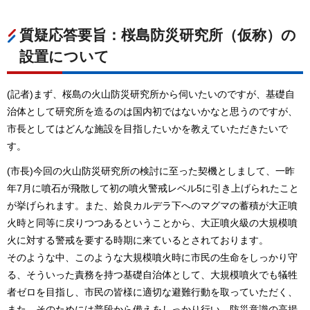
質疑応答要旨：桜島防災研究所（仮称）の
設置について
(記者)まず、桜島の火山防災研究所から伺いたいのですが、基礎自
治体として研究所を造るのは国内初ではないかなと思うのですが、
市長としてはどんな施設を目指したいかを教えていただきたいで
す。
(市長)今回の火山防災研究所の検討に至った契機としまして、一昨
年7月に噴石が飛散して初の噴火警戒レベル5に引き上げられたこと
が挙げられます。また、姶良カルデラ下へのマグマの蓄積が大正噴
火時と同等に戻りつつあるということから、大正噴火級の大規模噴
火に対する警戒を要する時期に来ているとされております。
そのような中、このような大規模噴火時に市民の生命をしっかり守
る、そういった責務を持つ基礎自治体として、大規模噴火でも犠牲
者ゼロを目指し、市民の皆様に適切な避難行動を取っていただく、
また、そのためには普段から備えをしっかり行い、防災意識の高揚