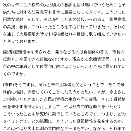
次の世代にこの桜島の大正噴火の教訓を語り継いでいくためにも子
供たちに対する防災教育も非常に重要になってきます。こういった
円滑な避難、そして、それを行うための普段からの備え、防災意識
の高揚、教育、こういったところを中心に行っていきたい、それら
を通じて大規模噴火時でも犠牲者ゼロを目指し取り組んでいきたい
と考えております。
(記者)避難指示を出される、発令なさるのは自治体の首長、市長の
役割と。今回できる組織なのですが、現在ある危機管理局、そして
市の中の組織として位置づけ的にはどういったところに置かれてい
くのですか。
(市長)そうですね、それも来年度準備期間ということで、そこで最
終的に検討、判断していくことになろうかと思いますが、今まさに
ご指摘いただきました市民の皆様の生命を守る責務、そして避難情
報を発令する側といたしまして、やはり専門的な助言をいただく、
こういったことを研究所に期待しているところです。つまり、どの
タイミングで、どの範囲に、どういった避難情報を発令するのか、
これはやはり火山観測の専門的なデータを生かしながら、それまで