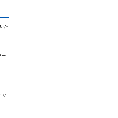
いた
マー
つで