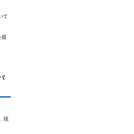
いて
を提
パ
、現