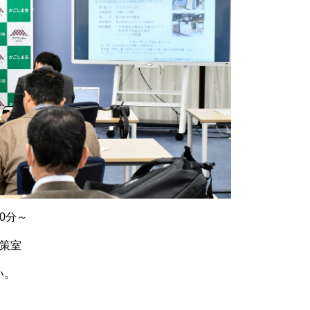
00分～
策室
い。