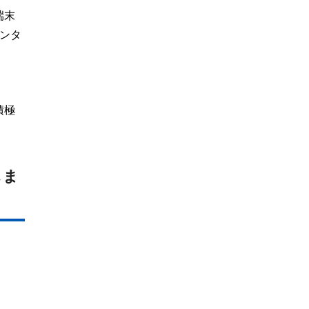
端末
ンタ
積極
しま
」