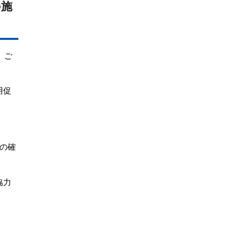
の施
、ご
用促
の確
協力