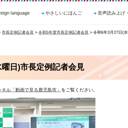
reign language
やさしいにほんご
音声読み上げ
>
市長定例記者会見
>
令和5年度市長定例記者会見
> 令和6年3月27日
(水曜日)市長定例記者会見
ンネル「動画で見る鹿児島市」
をご覧ください。