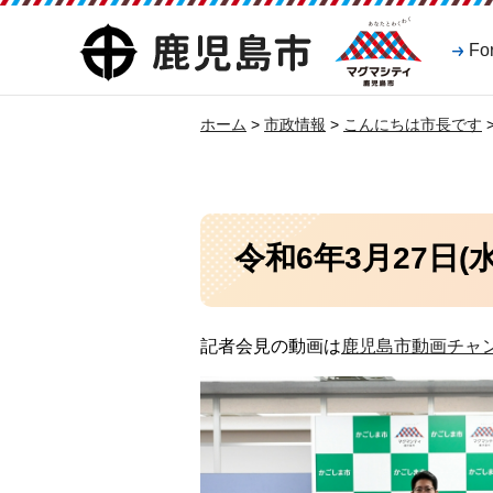
マグマシティ
鹿児島市
Fo
鹿児島市
ホーム
>
市政情報
>
こんにちは市長です
令和6年3月27日
記者会見の動画は
鹿児島市動画チャ