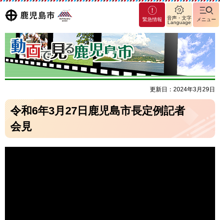
マグ
鹿児島
音声・文字
緊急情報
メニュー
Language
マシ
ティ
市
鹿児
島市
更新日：2024年3月29日
令和6年3月27日鹿児島市長定例記者
会見