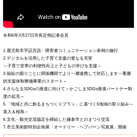
令和6年3月27日市長定例記者会見
1.鹿児島市手話言語・障害者コミュニケーション条例の施行
2.デジタルを活用した子育て支援の更なる充実
～子育て世帯の利便性向上と子どもの学びを支援～
3.福祉の困りごとに関係機関でより一層連携して対応します～重層
的支援体制整備事業のスタート～
4.さらなるSDGsの推進に向けて～かごしまSDGs推進パートナー制
度の拡充～
5.「地域と共に創るまちづくりプラン」に基づく5地域の取り組み～
喜入＆桜島～
6.文化・観光交流協定を締結した鎌倉市とのまつり交流
7.市立美術館特別企画展「オードリー・ヘプバーン写真展」開催